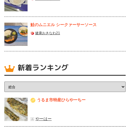
鮭のムニエル シークァーサーソース
健康おきなわ21
新着ランキング
うるま市特産ひらやーちー
1
やーはー