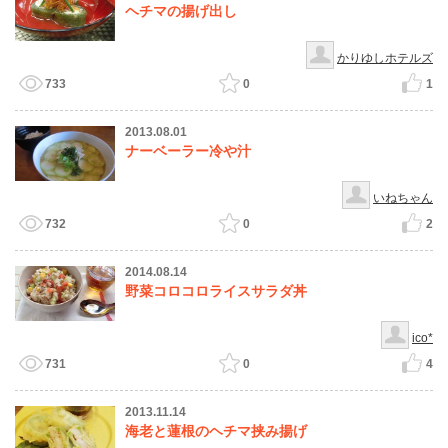
ヘチマの揚げ出し
かりゆしホテルズ
733
0
1
2013.08.01
ナーベーラー冷や汁
いねちゃん
732
0
2
2014.08.14
野菜コロコロライスサラダ丼
ico*
731
0
4
2013.11.14
海老と蓮根のヘチマ挟み揚げ