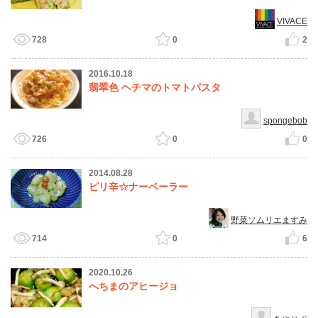
VIVACE
728
0
2
2016.10.18
翡翠色 ヘチマのトマトパスタ
spongebob
726
0
0
2014.08.28
ピリ辛☆ナーベーラー
野菜ソムリエますみ
714
0
6
2020.10.26
へちまのアヒージョ