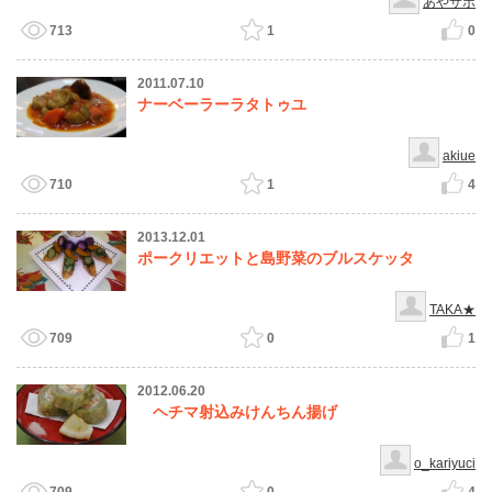
あやサポ
713
1
0
2011.07.10
ナーベーラーラタトゥユ
akiue
710
1
4
2013.12.01
ポークリエットと島野菜のブルスケッタ
TAKA★
709
0
1
2012.06.20
ヘチマ射込みけんちん揚げ
o_kariyuci