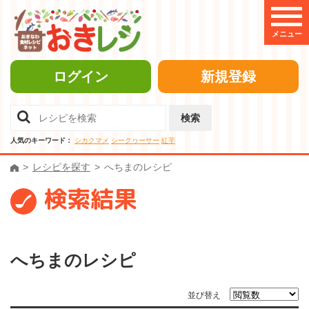
メニュー
ログイン
新規登録
検索
人気のキーワード：
シカクマメ
シークヮーサー
紅芋
レシピを探す
へちまのレシピ
検索結果
へちまのレシピ
並び替え