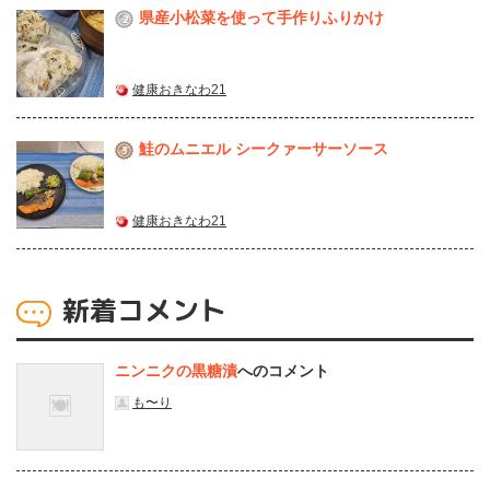
県産⼩松菜を使って⼿作りふりかけ
2
健康おきなわ21
鮭のムニエル シークァーサーソース
3
健康おきなわ21
新着コメント
ニンニクの黒糖漬
へのコメント
も〜り