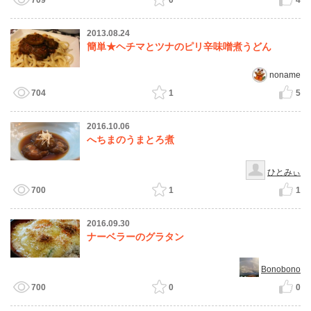
709
0
4
2013.08.24
簡単★ヘチマとツナのピリ辛味噌煮うどん
noname
704
1
5
2016.10.06
へちまのうまとろ煮
ひとみぃ
700
1
1
2016.09.30
ナーベラーのグラタン
Bonobono
700
0
0