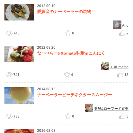
2012.09.10
愛媛産のナーベーラーの焼物
And
743
0
2
2012.08.20
なーべらーのtomato味噌inにんにく
YUKImama
741
4
13
2014.08.13
ナーベーラーピーチネクタースムージー
発酵&ローフード直美
738
0
3
2016.02.08