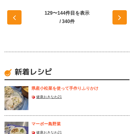
129〜144件目を表示
/ 340件
新着レシピ
県産⼩松菜を使って⼿作りふりかけ
健康おきなわ21
マーボー島野菜
健康おきなわ21