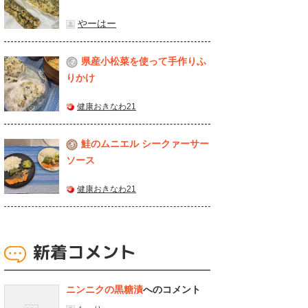
やーはー
県産⼩松菜を使って⼿作りふ
2
りかけ
健康おきなわ21
鮭のムニエル シークァーサー
3
ソース
健康おきなわ21
新着コメント
ニンニクの黒糖漬
へのコメント