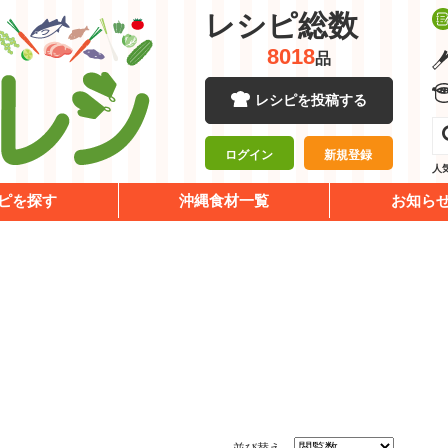
レシピ総数
8018
品
レシピを投稿する
ログイン
新規登録
人
ピを探す
沖縄食材一覧
お知ら