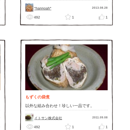
2
2013.08.28
*hannoah*
0
492
1
1
もずくの袋煮
以外な組み合わせ！珍しい一品です。
5
2011.09.08
イトサン株式会社
0
492
1
1