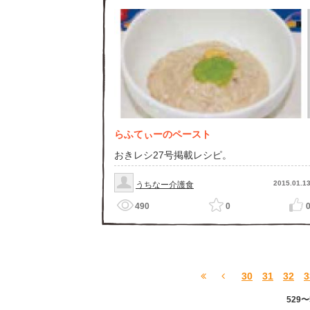
らふてぃーのペースト
おきレシ27号掲載レシピ。
2015.01.1
うちなー介護食
490
0
30
31
32
3
529