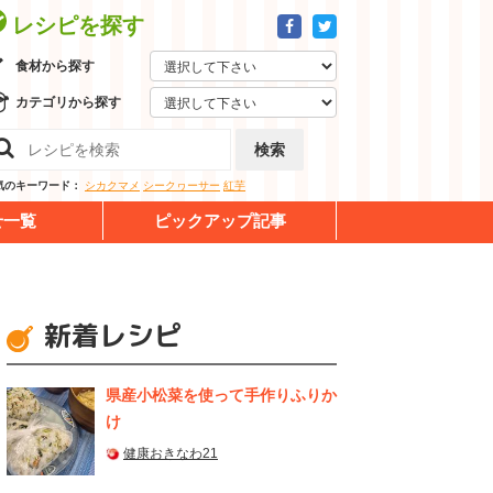
レシピを探す
食材から探す
カテゴリから探す
検索
気のキーワード：
シカクマメ
シークヮーサー
紅芋
せ一覧
ピックアップ記事
新着レシピ
県産⼩松菜を使って⼿作りふりか
け
健康おきなわ21