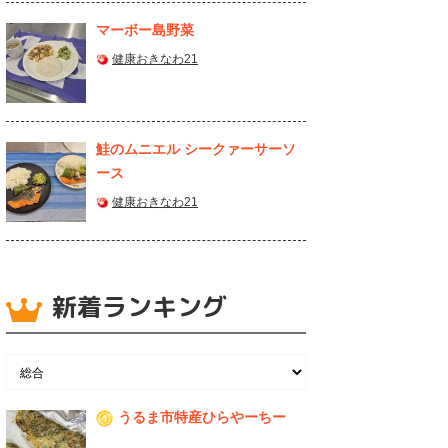
マーボー島野菜
健康おきなわ21
鮭のムニエル シークァーサーソ
ース
健康おきなわ21
新着ランキング
うるま市特産ひらやーちー
1