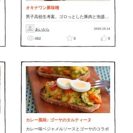
オキナワン豚味噌
男子高校生考案。ゴロっとした豚肉と泡盛の
風味、黒糖と味噌の可憐なるハーモニー！ど
んな料理にも相性抜群肉みそ！！！
6
2020.10.14
あいから
6
492
0
0
カレー風味♪ ゴーヤのタルティーヌ
カレー味ベジャメルソースとゴーヤのコラボ