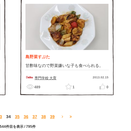
島野菜すぶた
甘酢味なので野菜嫌いな子も食べられる。
3
2013.02.15
専門学校 大育
0
489
1
0
3
34
35
36
37
38
39
〜544件目を表示
/ 795件