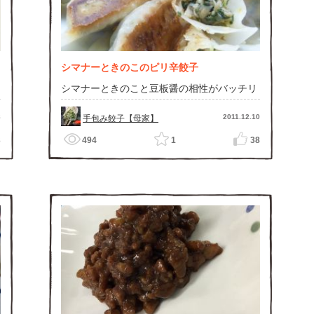
シマナーときのこのピリ辛餃子
シマナーときのこと豆板醤の相性がバッチリ
8
2011.12.10
手包み餃子【母家】
3
494
1
38