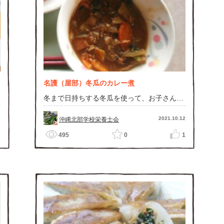
名護（屋部）冬瓜のカレー煮
冬まで日持ちする冬瓜を使って、お子さんの
大好きなカレー味に！
2
2021.10.12
沖縄北部学校栄養士会
3
495
0
1