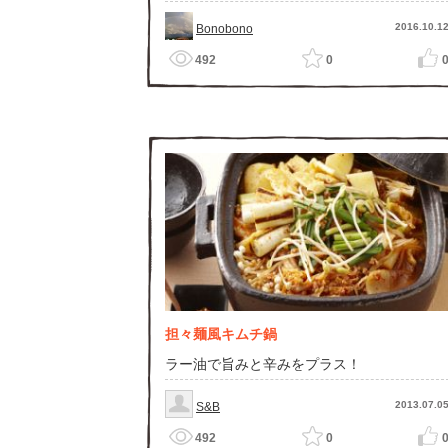
2016.10.1
Bonobono
492
0
担々麺風キムチ鍋
ラー油で旨みと辛みをプラス！
2013.07.0
S&B
492
0