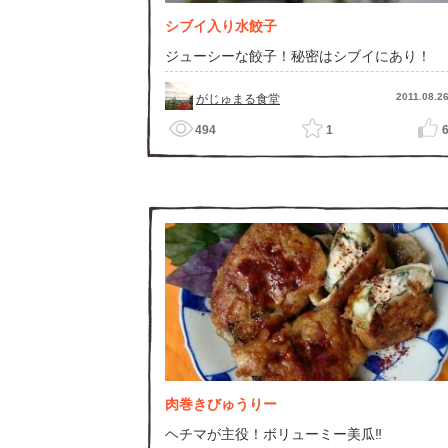
シブイ入り水餃子
ジューシーな餃子！秘密はシブイにあり！
2011.08.2
がじゅまる食堂
494
1
肉巻きびゅうりー
ヘチマが主役！ボリューミー美瓜‼