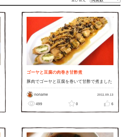
並び替え
ゴーヤと豆腐の肉巻き甘酢煮
豚肉でゴーヤと豆腐を巻いて甘酢で煮ました
3
noname
2011.09.13
7
499
0
6