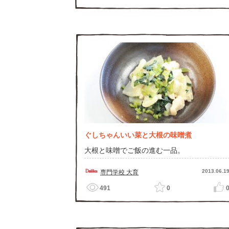
ぐしちゃんいい菜と大根の味噌煮
大根と味噌でご飯の進む一品。
2013.06.1
専門学校 大育
491
0