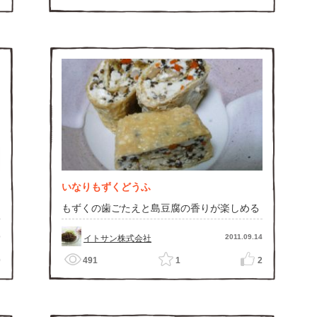
いなりもずくどうふ
もずくの歯ごたえと島豆腐の香りが楽しめる
9
2011.09.14
イトサン株式会社
0
491
1
2