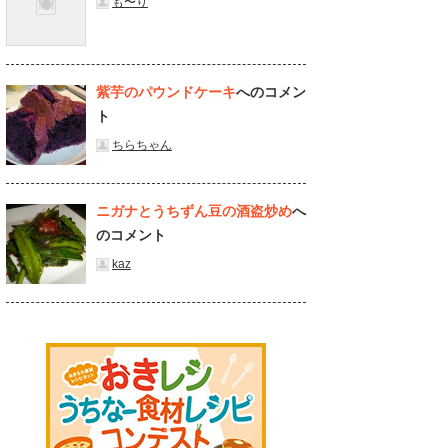
も〜り
紫芋のパウンドケーキ
へのコメン
ト
ちらちゃん
ニガナとうちずん豆の酒盗炒め
へ
のコメント
kaz