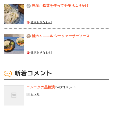
県産⼩松菜を使って⼿作りふりかけ
2
健康おきなわ21
鮭のムニエル シークァーサーソース
3
健康おきなわ21
新着コメント
ニンニクの黒糖漬
へのコメント
も〜り