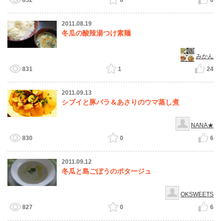
852
0
0
2011.08.19
冬瓜の酸辣湯つけ素麺
みかん
831
1
24
2011.09.13
シブイと豚バラ＆あさりのウマ蒸し煮
NANA★
830
0
6
2011.09.12
冬瓜と島ごぼうのポタージュ
OKSWEETS
827
0
6