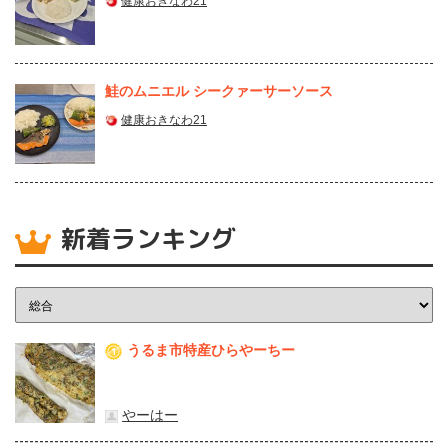
健康おきなわ21
鮭のムニエル シークァーサーソース
健康おきなわ21
新着ランキング
うるま市特産ひらやーちー
1
やーはー