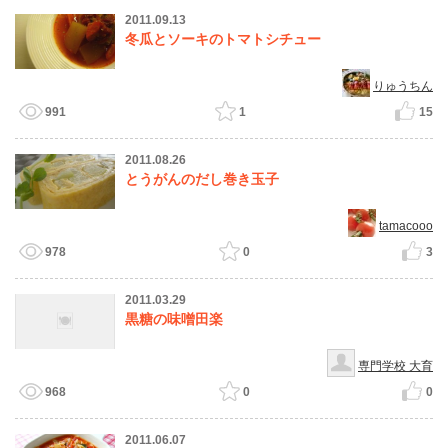
2011.09.13
冬瓜とソーキのトマトシチュー
りゅうちん
991
1
15
2011.08.26
とうがんのだし巻き玉子
tamacooo
978
0
3
2011.03.29
黒糖の味噌田楽
専門学校 大育
968
0
0
2011.06.07