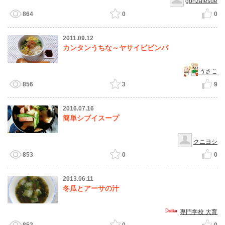
gonzalesue
864
0
0
2011.09.12
カンタンうちな～ヤサイビビンバ
うさこ
856
3
9
2016.07.16
簡単シブイスープ
クニヨシ
853
0
0
2013.06.11
冬瓜とアーサの汁
専門学校 大育