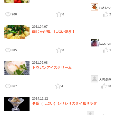
おきレシ
900
0
2
2011.04.07
肉じゃが風、しぶい焼き！
kacchon
885
0
1
2011.09.08
トウガンアイスクリーム
大湾卓也
867
4
30
2014.12.12
冬瓜（しぶい）シリシリのタイ風サラダ