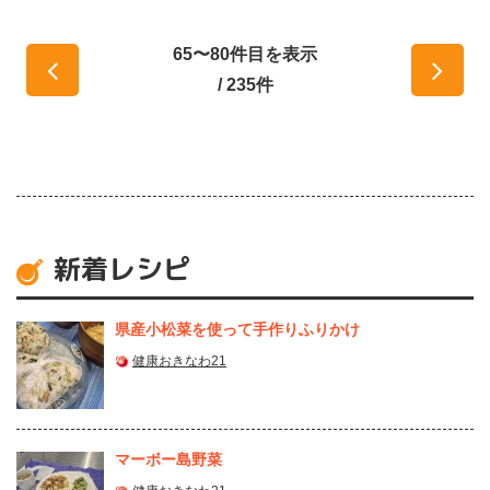
65〜80件目を表示
/ 235件
新着レシピ
県産⼩松菜を使って⼿作りふりかけ
健康おきなわ21
マーボー島野菜