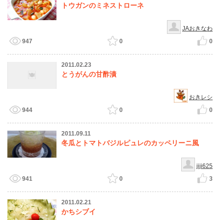
トウガンのミネストローネ
JAおきなわ
947
0
0
2011.02.23
とうがんの甘酢漬
おきレシ
944
0
0
2011.09.11
冬瓜とトマトバジルピュレのカッペリーニ風
jiji625
941
0
3
2011.02.21
かちシブイ