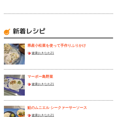
新着レシピ
県産⼩松菜を使って⼿作りふりかけ
健康おきなわ21
マーボー島野菜
健康おきなわ21
鮭のムニエル シークァーサーソース
健康おきなわ21