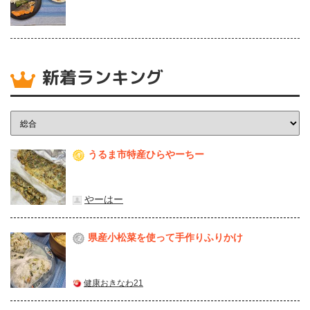
新着ランキング
うるま市特産ひらやーちー
1
やーはー
県産⼩松菜を使って⼿作りふりかけ
2
健康おきなわ21