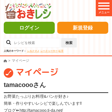
メニュー
ログイン
新規登録
検索
人気のキーワード：
シカクマメ
シークヮーサー
紅芋
マイページ
マイページ
tamacoooさん
お野菜たっぷりお料理&パンが好き♪
簡単・作りやすいレシピで楽しんでいます‼
ブログ⏩http://tamacooo.ti-da.net/