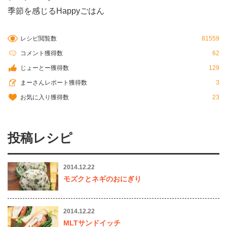
季節を感じるHappyごはん
レシピ閲覧数
81559
コメント獲得数
62
じょーとー獲得数
129
まーさんレポート獲得数
3
お気に入り獲得数
23
投稿レシピ
2014.12.22
モズクとネギのおにぎり
2014.12.22
MLTサンドイッチ