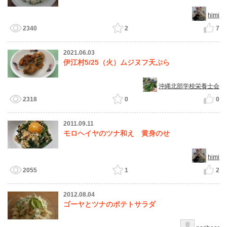
himi
2340
2
7
2021.06.03
伊江村5/25（火）ムジヌフ天ぷら
沖縄北部学校栄養士会
2318
0
0
2011.09.11
モロヘイヤのツナ和え 黄身のせ
himi
2055
1
2
2012.08.04
ゴーヤとツナのポテトサラダ