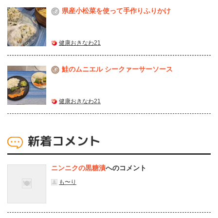
県産⼩松菜を使って⼿作りふりかけ
2
健康おきなわ21
鮭のムニエル シークァーサーソース
3
健康おきなわ21
新着コメント
ニンニクの黒糖漬
へのコメント
も〜り