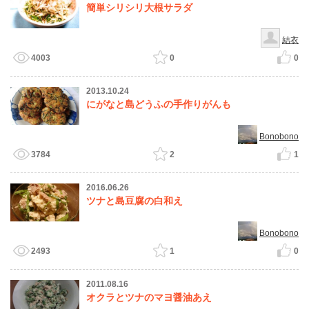
簡単シリシリ大根サラダ
結衣
4003
0
0
2013.10.24
にがなと島どうふの手作りがんも
Bonobono
3784
2
1
2016.06.26
ツナと島豆腐の白和え
Bonobono
2493
1
0
2011.08.16
オクラとツナのマヨ醤油あえ