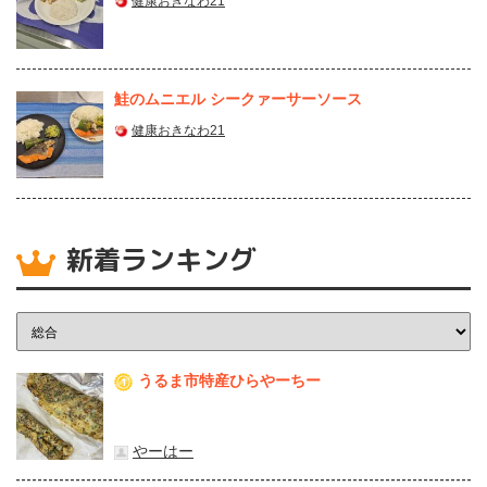
健康おきなわ21
鮭のムニエル シークァーサーソース
健康おきなわ21
新着ランキング
うるま市特産ひらやーちー
1
やーはー