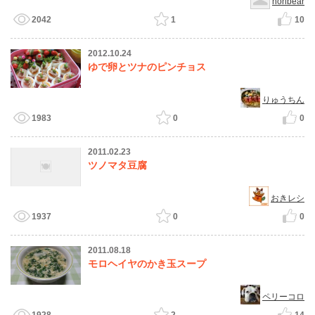
noribear
2042
1
10
2012.10.24
ゆで卵とツナのピンチョス
りゅうちん
1983
0
0
2011.02.23
ツノマタ豆腐
おきレシ
1937
0
0
2011.08.18
モロヘイヤのかき玉スープ
ペリーコロ