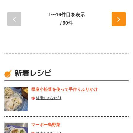
1〜16件目を表示
/ 90件
新着レシピ
県産⼩松菜を使って⼿作りふりかけ
健康おきなわ21
マーボー島野菜