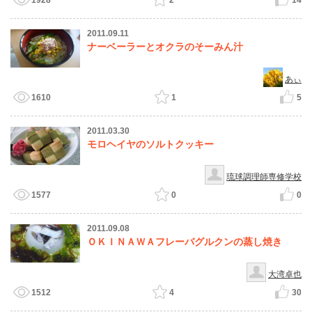
1928
2
14
2011.09.11
ナーベーラーとオクラのそーみん汁
あぃ
1610
1
5
2011.03.30
モロヘイヤのソルトクッキー
琉球調理師専修学校
1577
0
0
2011.09.08
ＯＫＩＮＡＷＡフレーバグルクンの蒸し焼き
大湾卓也
1512
4
30