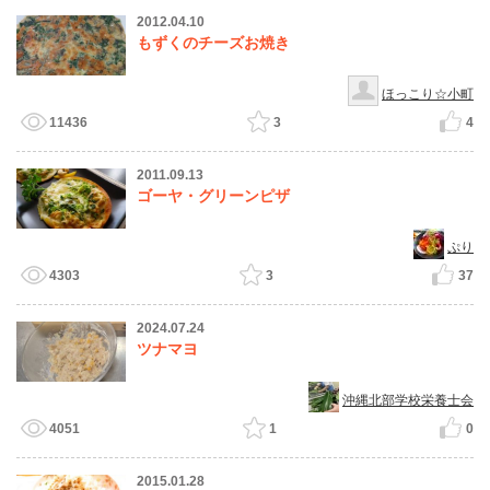
2012.04.10
もずくのチーズお焼き
ほっこり☆小町
11436
3
4
2011.09.13
ゴーヤ・グリーンピザ
ぷり
4303
3
37
2024.07.24
ツナマヨ
沖縄北部学校栄養士会
4051
1
0
2015.01.28