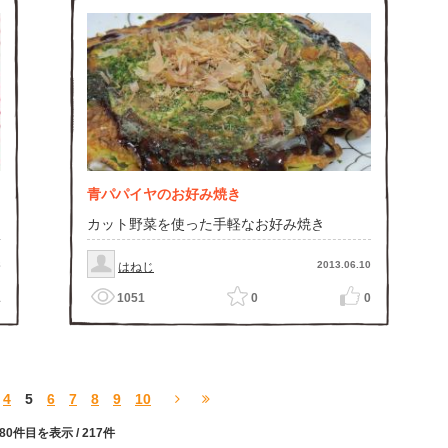
青パパイヤのお好み焼き
カット野菜を使った手軽なお好み焼き
8
2013.06.10
はねじ
1
1051
0
0
4
5
6
7
8
9
10
〜80件目を表示
/ 217件