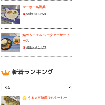
マーボー島野菜
健康おきなわ21
鮭のムニエル シークァーサーソ
ース
健康おきなわ21
新着ランキング
うるま市特産ひらやーちー
1