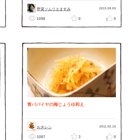
9
2015.09.09
野菜ソムリエますみ
0
1098
0
0
青パパイヤの梅じょうゆ和え
9
2011.02.15
おきレシ
2
1087
3
0