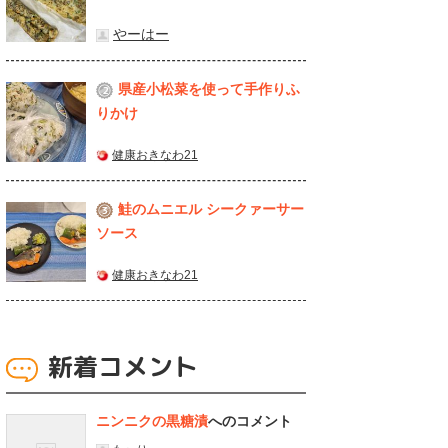
やーはー
県産⼩松菜を使って⼿作りふ
2
りかけ
健康おきなわ21
鮭のムニエル シークァーサー
3
ソース
健康おきなわ21
新着コメント
ニンニクの黒糖漬
へのコメント