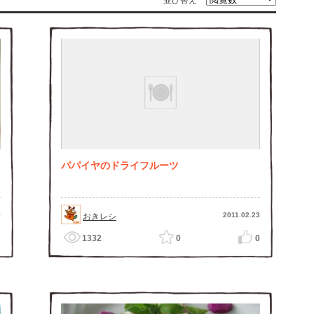
並び替え
パパイヤのドライフルーツ
9
2011.02.23
おきレシ
7
1332
0
0