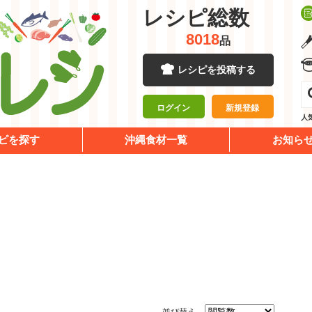
レシピ総数
8018
品
レシピを投稿する
ログイン
新規登録
人
ピを探す
沖縄食材一覧
お知ら