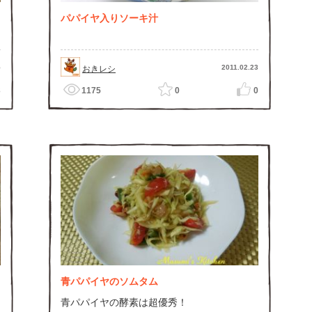
パパイヤ入りソーキ汁
5
2011.02.23
おきレシ
3
1175
0
0
青パパイヤのソムタム
青パパイヤの酵素は超優秀！