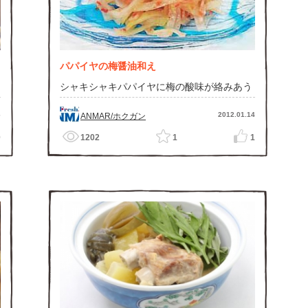
パパイヤの梅醤油和え
シャキシャキパパイヤに梅の酸味が絡みあう
6
2012.01.14
ANMAR/ホクガン
0
1202
1
1