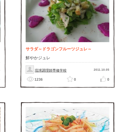
サラダ～ドラゴンフルーツジュレ～
鮮やかジュレ
4
2011.10.05
琉球調理師専修学校
0
1236
0
0