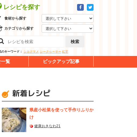
レシピを探す
食材から探す
カテゴリから探す
検索
気のキーワード：
シカクマメ
シークヮーサー
紅芋
せ一覧
ピックアップ記事
新着レシピ
県産⼩松菜を使って⼿作りふりか
け
健康おきなわ21