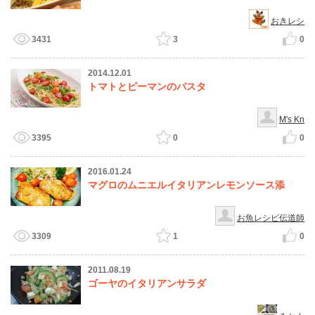
おきレシ
3431
3
0
2014.12.01
トマトとピーマンのパスタ
M's Kn
3395
0
0
2016.01.24
マグロのムニエルイタリアンレモンソース添
お魚レシピ伝道師
3309
1
0
2011.08.19
ゴーヤのイタリアンサラダ