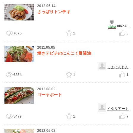
2012.05.14
さっぱりトンテキ
mizkan
7675
1
3
2011.05.05
焼きテビチのにんにく酢醤油
しまにんじん
6854
1
1
2012.08.02
ゴーヤボート
イタリアーナ
5479
1
7
2012.05.02