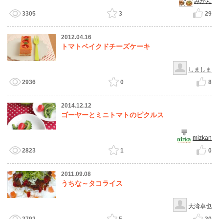
みかん
3305
3
29
2012.04.16
トマトベイクドチーズケーキ
しましま
2936
0
8
2014.12.12
ゴーヤーとミニトマトのピクルス
mizkan
2823
1
0
2011.09.08
うちな～タコライス
大湾卓也