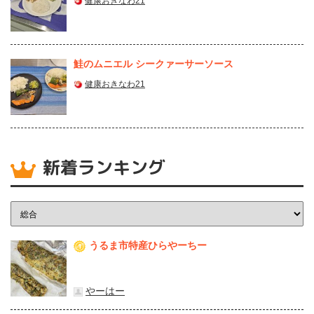
健康おきなわ21
鮭のムニエル シークァーサーソース
健康おきなわ21
新着ランキング
うるま市特産ひらやーちー
1
やーはー