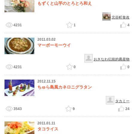
もずくと山芋のとろとろ和え
北谷町食改
4231
1
4
2011.03.02
マーボーモーウイ
おきなわ伝統的農産物
4231
0
0
2012.11.15
ちゅら島風カネロニグラタン
タカミー
3543
9
24
2011.01.11
タコライス