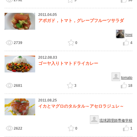
2792
5
30
2011.04.05
アボガド，トマト，グレープフルーツサラダ
himi
2739
0
4
2012.08.03
ゴーヤ入りトマトドライカレー
tomato
2681
3
18
2011.08.25
イカとマグロのタルタル～アセロラジュレ～
琉球調理師専修学校
2622
0
1