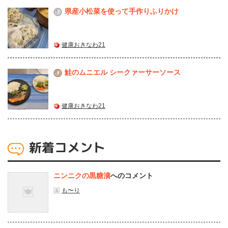
県産⼩松菜を使って⼿作りふりかけ
2
健康おきなわ21
鮭のムニエル シークァーサーソース
3
健康おきなわ21
新着コメント
ニンニクの黒糖漬
へのコメント
も〜り