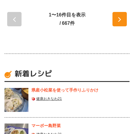
1〜16件目を表示
/ 667件
新着レシピ
県産⼩松菜を使って⼿作りふりかけ
健康おきなわ21
マーボー島野菜