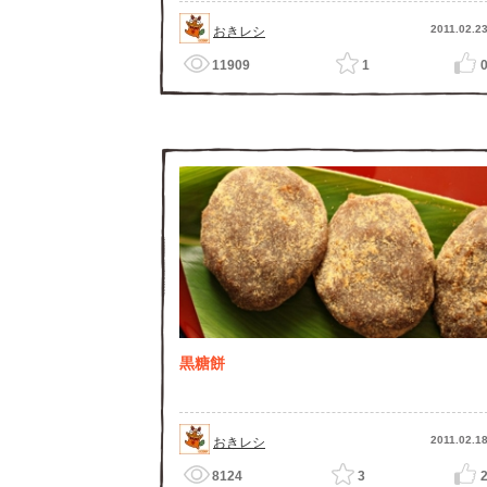
2011.02.2
おきレシ
11909
1
黒糖餅
2011.02.1
おきレシ
8124
3