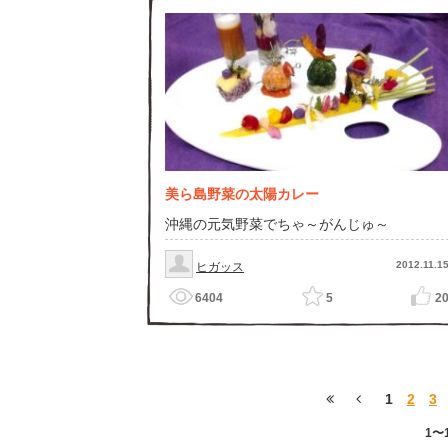
美ら島野菜の太陽カレー
沖縄の元気野菜でちゃ～がんじゅ～
2012.11.1
ヒガッス
6404
5
2
1
2
3
1〜