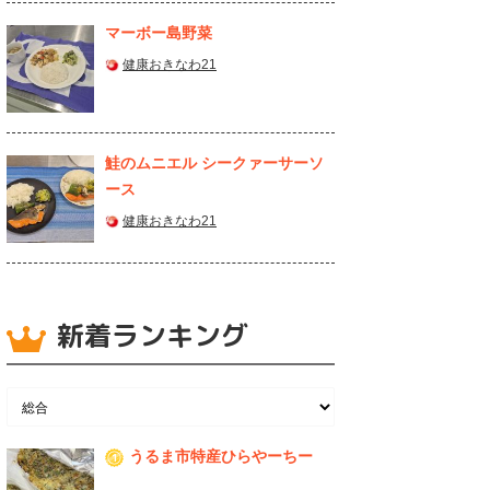
マーボー島野菜
健康おきなわ21
鮭のムニエル シークァーサーソ
ース
健康おきなわ21
新着ランキング
うるま市特産ひらやーちー
1