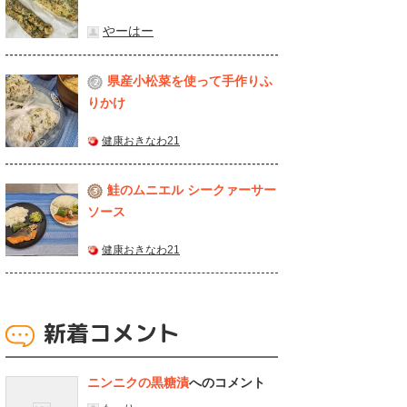
やーはー
県産⼩松菜を使って⼿作りふ
2
りかけ
健康おきなわ21
鮭のムニエル シークァーサー
3
ソース
健康おきなわ21
新着コメント
ニンニクの黒糖漬
へのコメント