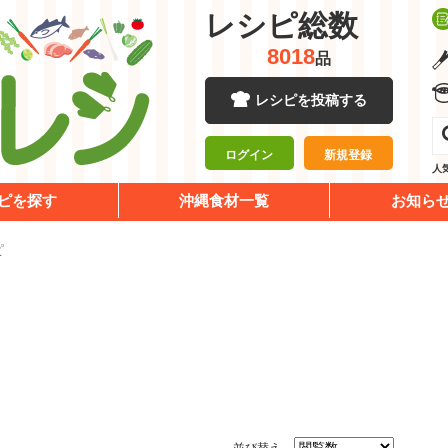
レシピ総数
8018
品
レシピを投稿する
ログイン
新規登録
人
ピを探す
沖縄食材一覧
お知ら
ピ