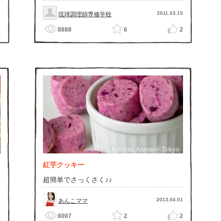
3
2011.03.15
琉球調理師専修学校
0
8888
6
2
紅芋クッキー
超簡単でさっくさく♪♪
8
2013.04.01
あんこママ
2
8007
2
2