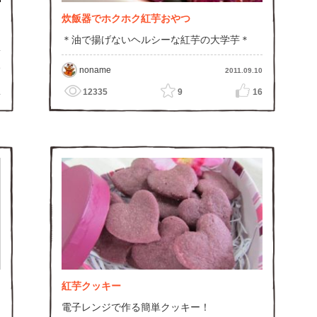
炊飯器でホクホク紅芋おやつ
＊油で揚げないヘルシーな紅芋の大学芋＊
0
noname
2011.09.10
1
12335
9
16
紅芋クッキー
電子レンジで作る簡単クッキー！