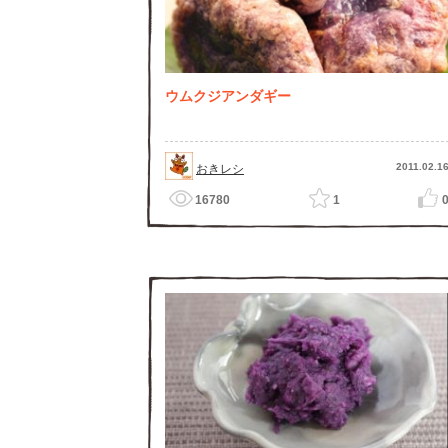
ウムクジアンダギー
2011.02.1
おきレシ
16780
1