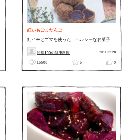
紅いもごまだんご
紅イモとゴマを使った、ヘルシーなお菓子
6
2011.02.28
沖縄100の健康料理
0
15500
5
0