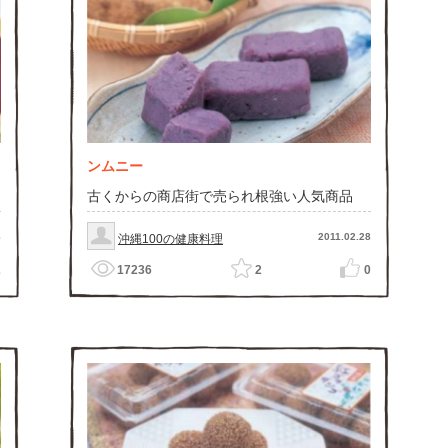
ンムニー
古くからの商店街で売られ根強い人気商品
8
2011.02.28
沖縄100の健康料理
2
17236
2
0