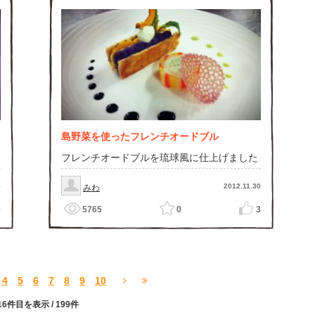
島野菜を使ったフレンチオードブル
フレンチオードブルを琉球風に仕上げました
5
2012.11.30
みわ
0
5765
0
3
4
5
6
7
8
9
10
16件目を表示
/ 199件