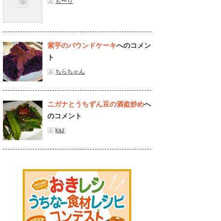
も〜り
紫芋のパウンドケーキ
へのコメン
ト
ちらちゃん
ニガナとうちずん豆の酒盗炒め
へ
のコメント
kaz