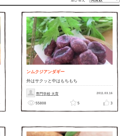
並び替え
ンムクジアンダギー
外はサクッと中はもちもち
6
2011.03.16
専門学校 大育
5
55808
5
3