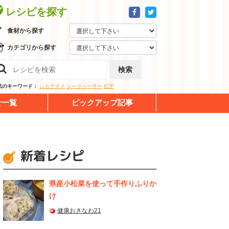
レシピを探す
食材から探す
カテゴリから探す
検索
気のキーワード：
シカクマメ
シークヮーサー
紅芋
せ一覧
ピックアップ記事
新着レシピ
県産⼩松菜を使って⼿作りふりか
け
健康おきなわ21