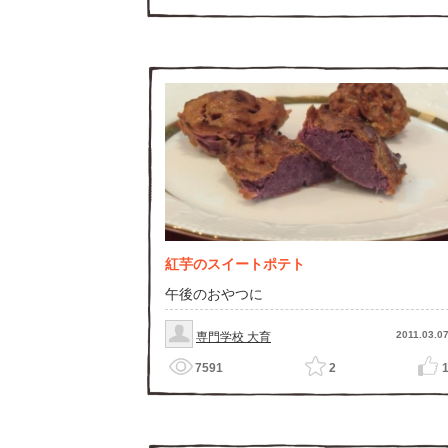
紅芋のスイートポテト
午後のおやつに
2011.03.0
専門学校 大育
7591
2