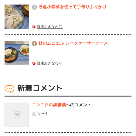
県産⼩松菜を使って⼿作りふりかけ
2
健康おきなわ21
鮭のムニエル シークァーサーソース
3
健康おきなわ21
新着コメント
ニンニクの黒糖漬
へのコメント
も〜り