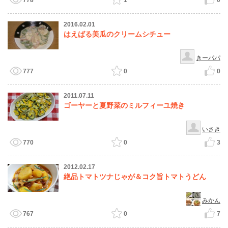
778
1
0
2016.02.01
はえばる美瓜のクリームシチュー
きーパパ
777
0
0
2011.07.11
ゴーヤーと夏野菜のミルフィーユ焼き
いさき
770
0
3
2012.02.17
絶品トマトツナじゃが＆コク旨トマトうどん
みかん
767
0
7