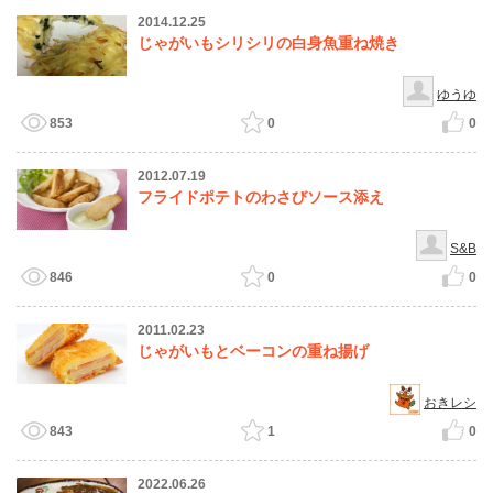
2014.12.25
じゃがいもシリシリの白身魚重ね焼き
ゆうゆ
853
0
0
2012.07.19
フライドポテトのわさびソース添え
S&B
846
0
0
2011.02.23
じゃがいもとベーコンの重ね揚げ
おきレシ
843
1
0
2022.06.26