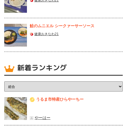
健康おきなわ21
鮭のムニエル シークァーサーソース
健康おきなわ21
新着ランキング
うるま市特産ひらやーちー
1
やーはー