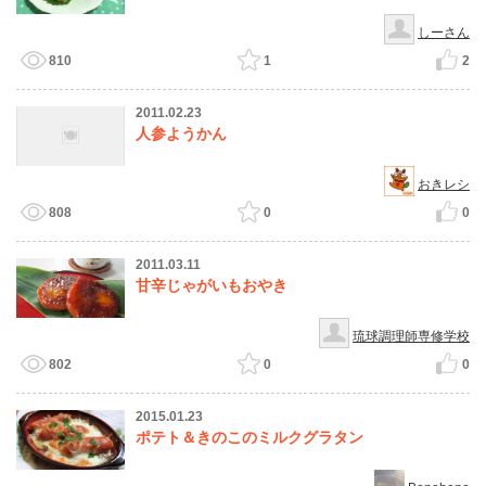
しーさん
810
1
2
2011.02.23
人参ようかん
おきレシ
808
0
0
2011.03.11
甘辛じゃがいもおやき
琉球調理師専修学校
802
0
0
2015.01.23
ポテト＆きのこのミルクグラタン