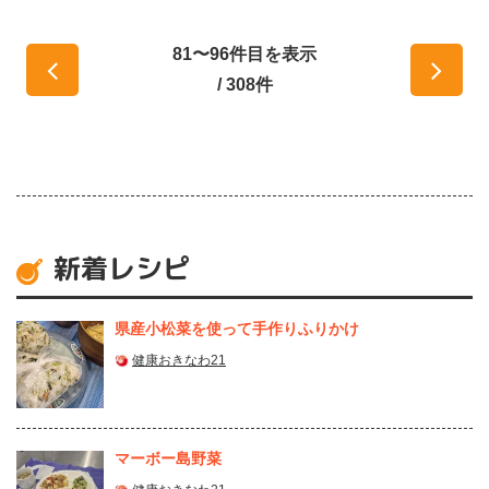
81〜96件目を表示
/ 308件
新着レシピ
県産⼩松菜を使って⼿作りふりかけ
健康おきなわ21
マーボー島野菜