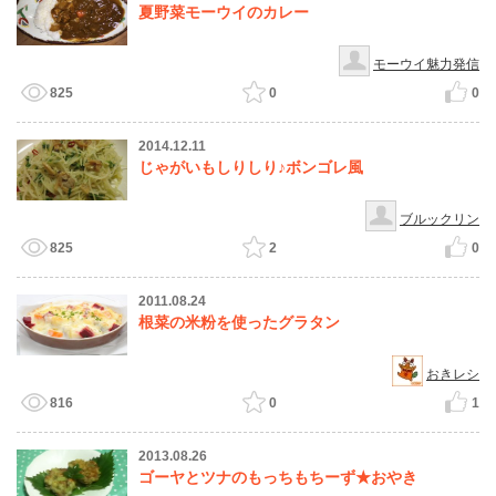
夏野菜モーウイのカレー
モーウイ魅力発信
825
0
0
2014.12.11
じゃがいもしりしり♪ボンゴレ風
ブルックリン
825
2
0
2011.08.24
根菜の米粉を使ったグラタン
おきレシ
816
0
1
2013.08.26
ゴーヤとツナのもっちもちーず★おやき