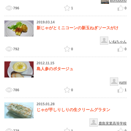
Bonobono
796
1
0
2019.03.14
新じゃがとミニコーンの新玉ねぎソースがけ
いねちゃん
792
0
0
2012.11.15
島人参のポタージュ
yumi
786
0
1
2015.01.28
じゃが芋しりしりの生クリームグラタン
鹿島実業高等学校