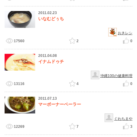
2011.02.23
いなむどぅち
おきレシ
17560
2
0
2011.04.08
イナムドゥチ
沖縄100の健康料理
13116
4
0
2011.07.13
マーボーナーベーラー
ぐわちまや
12269
7
3