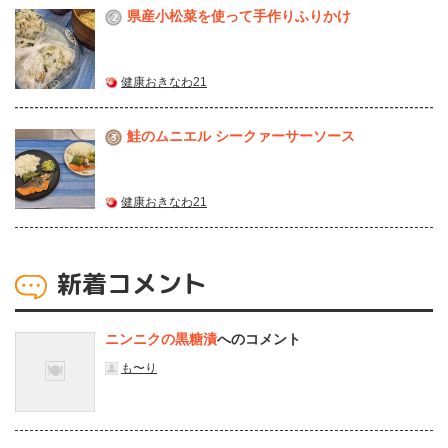
県産⼩松菜を使って⼿作りふりかけ
2
健康おきなわ21
鮭のムニエル シークァーサーソース
3
健康おきなわ21
新着コメント
ニンニクの黒糖漬
へのコメント
も〜り