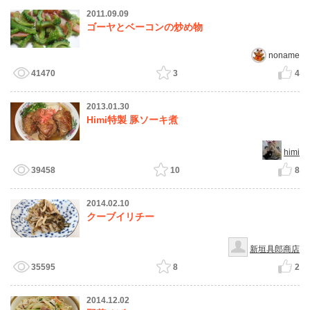
2011.09.09
ゴーヤとベーコンの炒め物
noname
41470
3
4
2013.01.30
Himi特製 豚ソーキ煮
himi
39458
10
8
2014.02.10
クーブイリチー
新垣具郎商店
35595
8
2
2014.12.02