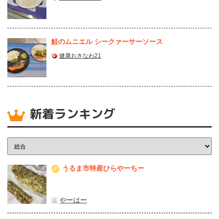
鮭のムニエル シークァーサーソース
健康おきなわ21
新着ランキング
うるま市特産ひらやーちー
1
やーはー