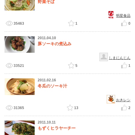
野菜そば
明星食品
35463
1
0
2011.04.10
豚ソーキの煮込み
しまにんじん
33521
5
1
2011.02.16
冬瓜のソーキ汁
おきレシ
31365
13
2
2011.10.11
もずくヒラヤーチー