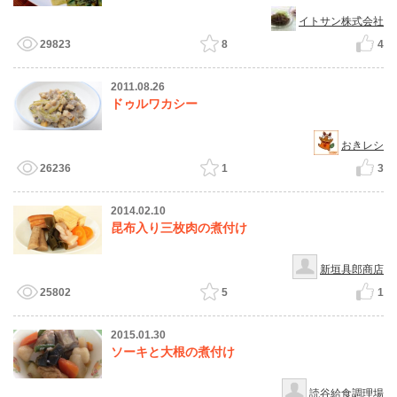
イトサン株式会社
29823
8
4
2011.08.26
ドゥルワカシー
おきレシ
26236
1
3
2014.02.10
昆布入り三枚肉の煮付け
新垣具郎商店
25802
5
1
2015.01.30
ソーキと大根の煮付け
読谷給食調理場