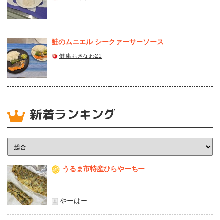
鮭のムニエル シークァーサーソース
健康おきなわ21
新着ランキング
うるま市特産ひらやーちー
1
やーはー