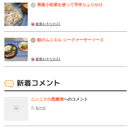
県産⼩松菜を使って⼿作りふりかけ
2
健康おきなわ21
鮭のムニエル シークァーサーソース
3
健康おきなわ21
新着コメント
ニンニクの黒糖漬
へのコメント
も〜り