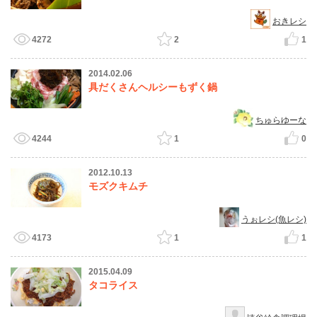
おきレシ
4272
2
1
2014.02.06
具だくさんヘルシーもずく鍋
ちゅらゆーな
4244
1
0
2012.10.13
モズクキムチ
うぉレシ(魚レシ)
4173
1
1
2015.04.09
タコライス