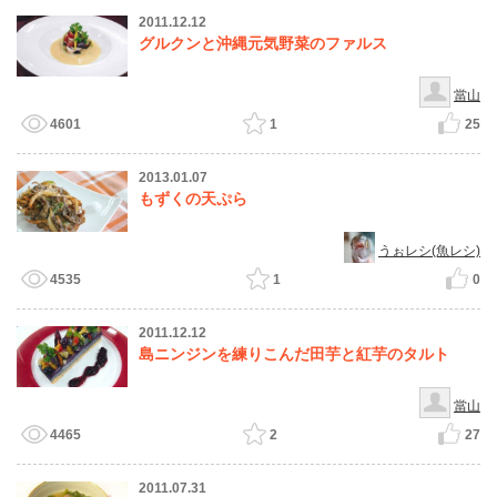
2011.12.12
グルクンと沖縄元気野菜のファルス
當山
4601
1
25
2013.01.07
もずくの天ぷら
うぉレシ(魚レシ)
4535
1
0
2011.12.12
島ニンジンを練りこんだ田芋と紅芋のタルト
當山
4465
2
27
2011.07.31