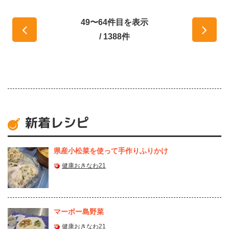
49〜64件目を表示
/ 1388件
新着レシピ
県産⼩松菜を使って⼿作りふりかけ
健康おきなわ21
マーボー島野菜
健康おきなわ21