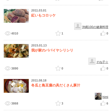
2011.03.01
紅いもコロッケ
沖縄100の健康料理
4010
1
0
2015.01.13
我が家のパパイヤシリシリ
そね子☆
3890
0
0
2011.08.18
冬瓜と島豆腐の具だくさん豚汁
himi
3868
3
6