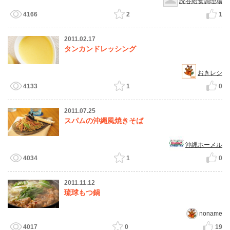
読谷給食調理場
4166
2
1
2011.02.17
タンカンドレッシング
おきレシ
4133
1
0
2011.07.25
スパムの沖縄風焼きそば
沖縄ホーメル
4034
1
0
2011.11.12
琉球もつ鍋
noname
4017
0
19