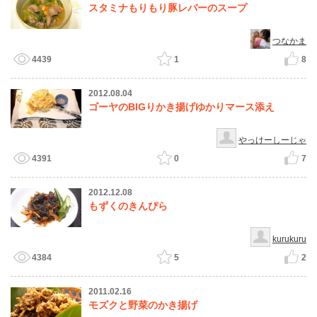
スタミナもりもり豚レバーのスープ
つなかま
4439
1
8
2012.08.04
ゴーヤのBIGりかき揚げゆかりマース添え
やっけーしーじゃ
4391
0
7
2012.12.08
もずくのきんぴら
kurukuru
4384
5
2
2011.02.16
モズクと野菜のかき揚げ