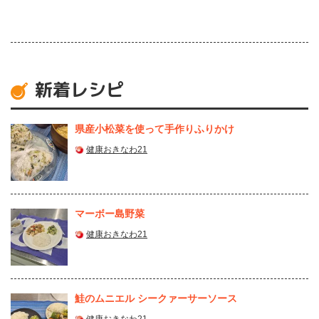
新着レシピ
県産⼩松菜を使って⼿作りふりかけ
健康おきなわ21
マーボー島野菜
健康おきなわ21
鮭のムニエル シークァーサーソース
健康おきなわ21