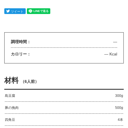
調理時間：
—
カロリー：
— Kcal
材料
（
6人前
）
島豆腐
300g
豚の挽肉
500g
四角豆
4本