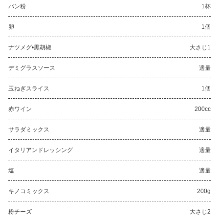
パン粉
1杯
卵
1個
ナツメグ•黒胡椒
大さじ1
デミグラスソース
適量
玉ねぎスライス
1個
赤ワイン
200cc
サラダミックス
適量
イタリアンドレッシング
適量
塩
適量
キノコミックス
200g
粉チーズ
大さじ2