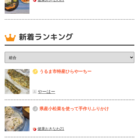
新着ランキング
うるま市特産ひらやーちー
1
やーはー
県産⼩松菜を使って⼿作りふりかけ
2
健康おきなわ21