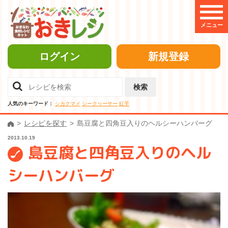
メニュー
ログイン
新規登録
検索
人気のキーワード：
シカクマメ
シークヮーサー
紅芋
レシピを探す
島豆腐と四角豆入りのヘルシーハンバーグ
2013.10.19
島豆腐と四角豆入りのヘル
シーハンバーグ