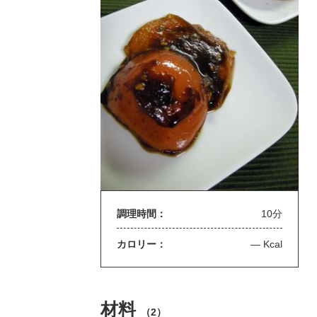
調理時間：
10分
カロリー：
— Kcal
材料
（
2
）