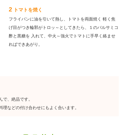
2
トマトを焼く
フライパンに油を引いて熱し、トマトを両面焼く 軽く焦
げ目がつき輪郭がトロッ～としてきたら、１のバルサミコ
酢と黒糖を 入れて、中火～強火でトマトに手早く絡ませ
ればできあがり。
んで、絶品です。
料理などの付け合わせにもよく合います。