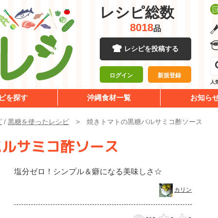
レシピ総数
8018
品
レシピを投稿する
ログイン
新規登録
人
ピを探す
沖縄食材一覧
お知ら
ピ
/
黒糖を使ったレシピ
焼きトマトの黒糖バルサミコ酢ソース
バルサミコ酢ソース
塩分ゼロ！シンプル＆癖になる美味しさ☆
カリン