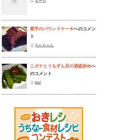
も〜り
紫芋のパウンドケーキ
へのコメン
ト
ちらちゃん
ニガナとうちずん豆の酒盗炒め
へ
のコメント
kaz