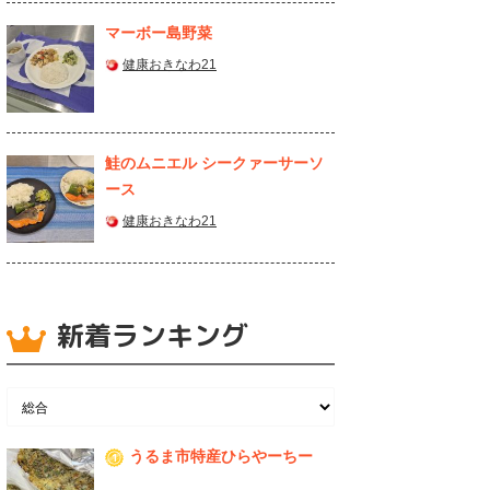
マーボー島野菜
健康おきなわ21
鮭のムニエル シークァーサーソ
ース
健康おきなわ21
新着ランキング
うるま市特産ひらやーちー
1