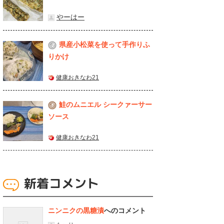
やーはー
県産⼩松菜を使って⼿作りふ
2
りかけ
健康おきなわ21
鮭のムニエル シークァーサー
3
ソース
健康おきなわ21
新着コメント
ニンニクの黒糖漬
へのコメント