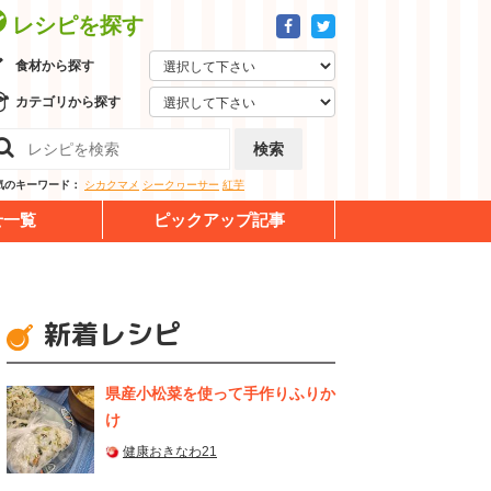
レシピを探す
食材から探す
カテゴリから探す
検索
気のキーワード：
シカクマメ
シークヮーサー
紅芋
せ一覧
ピックアップ記事
新着レシピ
県産⼩松菜を使って⼿作りふりか
け
健康おきなわ21