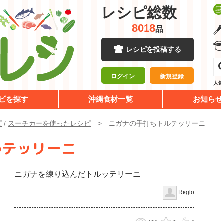
レシピ総数
8018
品
レシピを投稿する
ログイン
新規登録
人
ピを探す
沖縄食材一覧
お知ら
ピ
/
スーチカーを使ったレシピ
ニガナの手打ちトルテッリーニ
ルテッリーニ
ニガナを練り込んだトルッテリーニ
Reglo