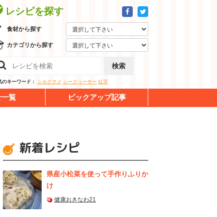
レシピを探す
食材から探す
カテゴリから探す
検索
気のキーワード：
シカクマメ
シークヮーサー
紅芋
せ一覧
ピックアップ記事
新着レシピ
県産⼩松菜を使って⼿作りふりか
け
健康おきなわ21