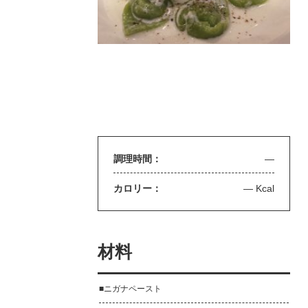
調理時間：
—
カロリー：
— Kcal
材料
■ニガナペースト