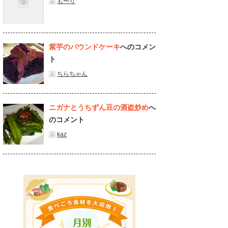
も〜り
紫芋のパウンドケーキ
へのコメン
ト
ちらちゃん
ニガナとうちずん豆の酒盗炒め
へ
のコメント
kaz