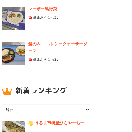
マーボー島野菜
健康おきなわ21
鮭のムニエル シークァーサーソ
ース
健康おきなわ21
新着ランキング
うるま市特産ひらやーちー
1