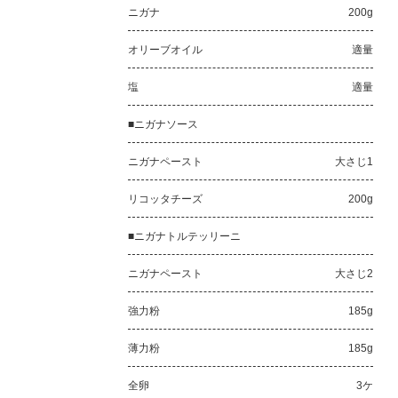
ニガナ
200g
オリーブオイル
適量
塩
適量
■ニガナソース
ニガナペースト
大さじ1
リコッタチーズ
200g
■ニガナトルテッリーニ
ニガナペースト
大さじ2
強力粉
185g
薄力粉
185g
全卵
3ケ