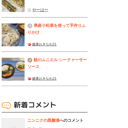
やーはー
県産⼩松菜を使って⼿作りふ
2
りかけ
健康おきなわ21
鮭のムニエル シークァーサー
3
ソース
健康おきなわ21
新着コメント
ニンニクの黒糖漬
へのコメント