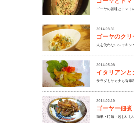
ゴーヤとトマ
ゴーヤの苦味とトマト
2014.08.31
ゴーヤのクリ
火を使わないシャキシ
2014.05.08
イタリアンと
サラダもサカナも香辛
2014.02.19
ゴーヤー佃煮
簡単・時短・超おいし