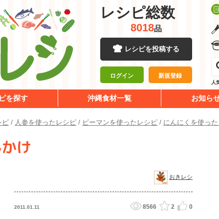
レシピ総数
8018
品
レシピを投稿する
ログイン
新規登録
人
ピを探す
沖縄食材一覧
お知ら
シピ
/
人参を使ったレシピ
/
ピーマンを使ったレシピ
/
にんにくを使った
んかけ
おきレシ
8566
2
0
2011.01.11