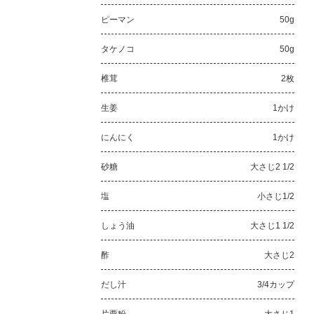
ピーマン
50g
タケノコ
50g
椎茸
2枚
生姜
1かけ
にんにく
1かけ
砂糖
大さじ2 1/2
塩
小さじ1/2
しょう油
大さじ1 1/2
酢
大さじ2
だし汁
3/4カップ