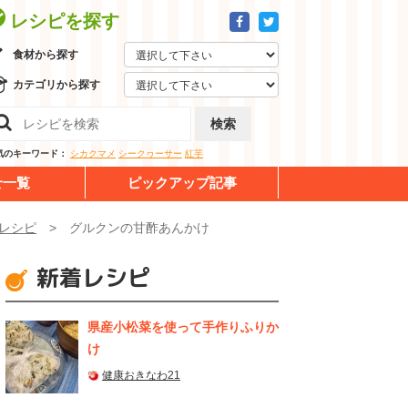
レシピを探す
食材から探す
カテゴリから探す
検索
気のキーワード：
シカクマメ
シークヮーサー
紅芋
せ一覧
ピックアップ記事
レシピ
グルクンの甘酢あんかけ
新着レシピ
県産⼩松菜を使って⼿作りふりか
け
健康おきなわ21