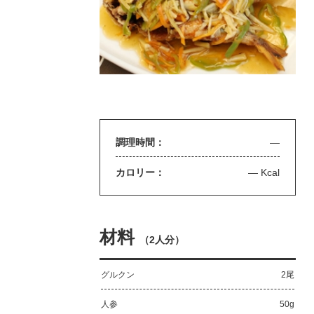
調理時間：
—
カロリー：
— Kcal
材料
（
2人分
）
グルクン
2尾
人参
50g