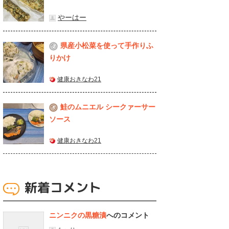
やーはー
県産⼩松菜を使って⼿作りふ
2
りかけ
健康おきなわ21
鮭のムニエル シークァーサー
3
ソース
健康おきなわ21
新着コメント
ニンニクの黒糖漬
へのコメント