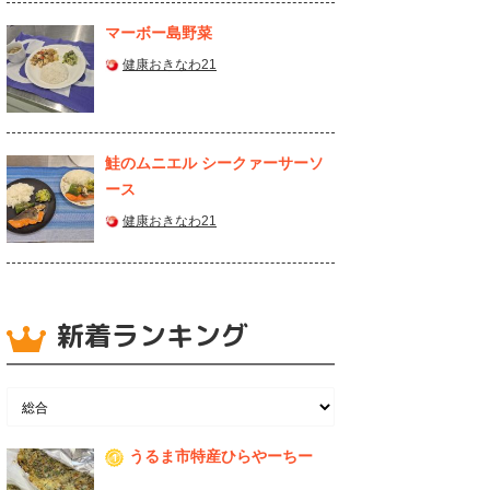
マーボー島野菜
健康おきなわ21
鮭のムニエル シークァーサーソ
ース
健康おきなわ21
新着ランキング
うるま市特産ひらやーちー
1