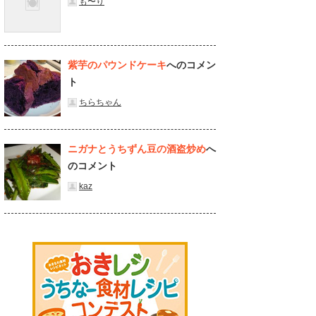
も〜り
紫芋のパウンドケーキ
へのコメン
ト
ちらちゃん
ニガナとうちずん豆の酒盗炒め
へ
のコメント
kaz