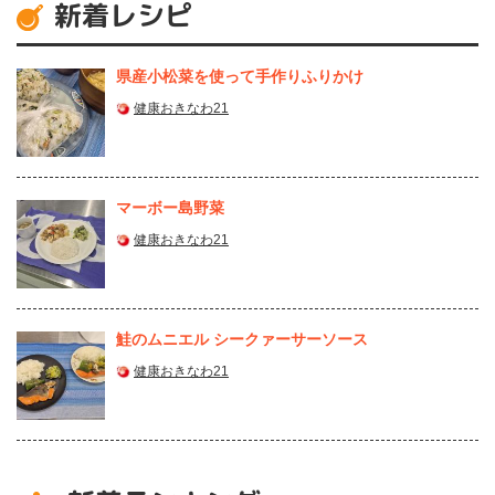
新着レシピ
県産⼩松菜を使って⼿作りふりかけ
健康おきなわ21
マーボー島野菜
健康おきなわ21
鮭のムニエル シークァーサーソース
健康おきなわ21