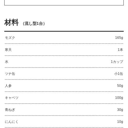
材料
（
流し型1台
）
モズク
165g
寒天
1本
水
1カップ
ツナ缶
小1缶
人参
50g
キャベツ
100g
青ねぎ
30g
にんにく
10g