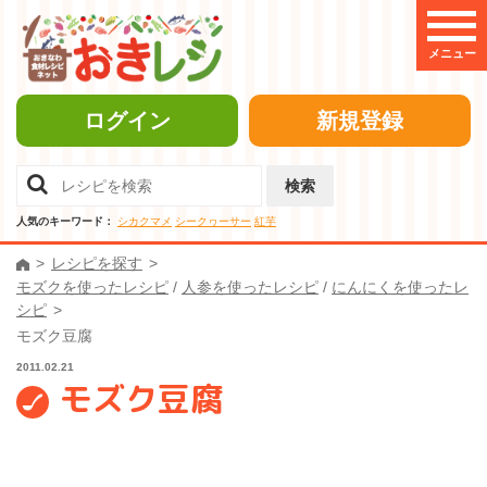
メニュー
ログイン
新規登録
検索
人気のキーワード：
シカクマメ
シークヮーサー
紅芋
レシピを探す
モズクを使ったレシピ
/
人参を使ったレシピ
/
にんにくを使ったレ
シピ
モズク豆腐
2011.02.21
モズク豆腐