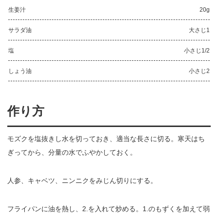
生姜汁
20g
サラダ油
大さじ1
塩
小さじ1/2
しょう油
小さじ2
作り方
モズクを塩抜きし水を切っておき、適当な長さに切る。寒天はち
ぎってから、分量の水でふやかしておく。
人参、キャベツ、ニンニクをみじん切りにする。
フライパンに油を熱し、2.を入れて炒める。1.のもずくを加えて弱