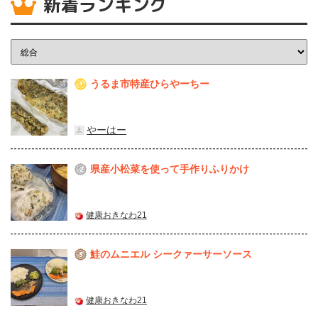
新着ランキング
うるま市特産ひらやーちー
1
やーはー
県産⼩松菜を使って⼿作りふりかけ
2
健康おきなわ21
鮭のムニエル シークァーサーソース
3
健康おきなわ21