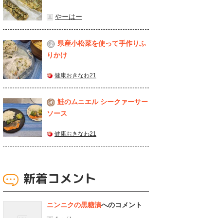
やーはー
県産⼩松菜を使って⼿作りふ
2
りかけ
健康おきなわ21
鮭のムニエル シークァーサー
3
ソース
健康おきなわ21
新着コメント
ニンニクの黒糖漬
へのコメント