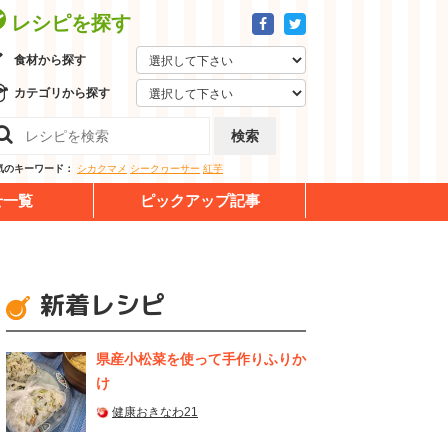
レシピを探す
食材から探す
カテゴリから探す
検索
気のキーワード：
シカクマメ
シークヮーサー
紅芋
せ一覧
ピックアップ記事
新着レシピ
県産⼩松菜を使って⼿作りふりか
け
健康おきなわ21