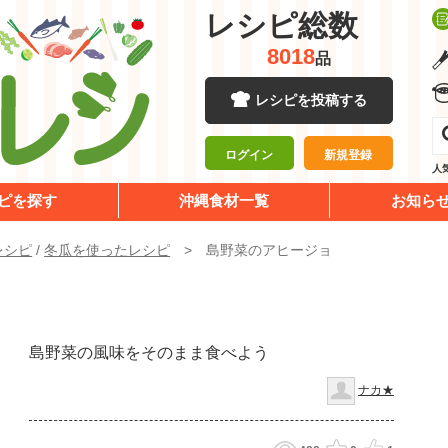
レシピ総数
8018
品
レシピを投稿する
ログイン
新規登録
人
ピを探す
沖縄食材一覧
お知ら
レシピ
/
冬瓜を使ったレシピ
島野菜のアヒージョ
ョ
島野菜の風味をそのまま食べよう
ナカ★