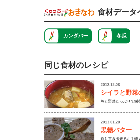
食材データ
カンダバー
冬瓜
同じ食材のレシピ
2012.12.08
シイラと野菜
魚と野菜たっぷりで栄養
2013.01.28
黒糖バター
作り置き出来るお手軽