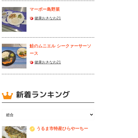
マーボー島野菜
健康おきなわ21
鮭のムニエル シークァーサーソ
ース
健康おきなわ21
新着ランキング
うるま市特産ひらやーちー
1