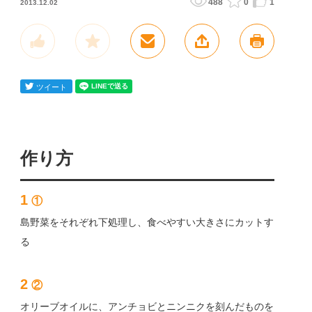
488
0
1
2013.12.02
作り方
1
①
島野菜をそれぞれ下処理し、食べやすい大きさにカットす
る
2
②
オリーブオイルに、アンチョビとニンニクを刻んだものを