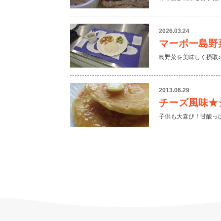
2026.03.24
マーボー島野
島野菜を美味しく摂取♪
2013.06.29
チーズ風味★
子供も大喜び！甘酸っ