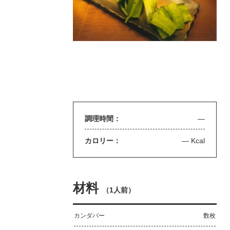
調理時間：
—
カロリー：
— Kcal
材料
（
1人前
）
カンダバー
数枚