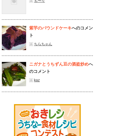
も〜り
紫芋のパウンドケーキ
へのコメン
ト
ちらちゃん
ニガナとうちずん豆の酒盗炒め
へ
のコメント
kaz