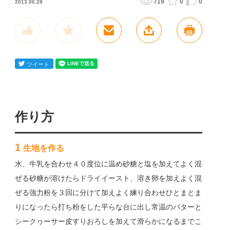
719
0
0
2013.06.28
作り方
1
生地を作る
水、牛乳を合わせ４０度位に温め砂糖と塩を加えてよく混
ぜる砂糖が溶けたらドライイースト、溶き卵を加えよく混
ぜる強力粉を３回に分けて加えよく練り合わせひとまとま
りになったら打ち粉をした平らな台に出し常温のバターと
シークヮーサー皮すりおろしを加えて滑らかになるまでこ