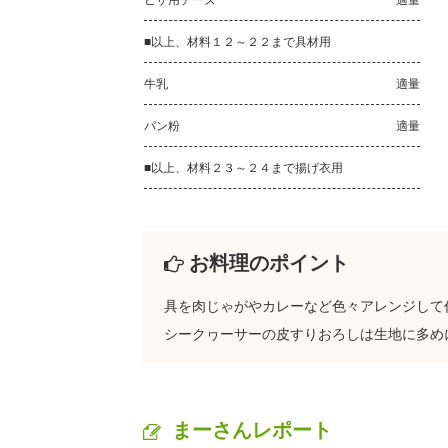
ピザ用チーズ
適量
■以上、材料１２～２２まで具材用
牛乳
適量
パン粉
適量
■以上、材料２３～２４まで揚げ衣用
お料理のポイント
具を肉じゃがやカレーなど色々アレンジして
シークヮーサーの皮すりおろしは生地に多め
まーさんレポート