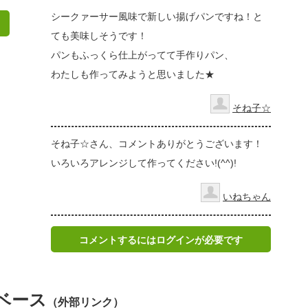
シークァーサー風味で新しい揚げパンですね！と
ても美味しそうです！
パンもふっくら仕上がってて手作りパン、
わたしも作ってみようと思いました★
そね子☆
そね子☆さん、コメントありがとうございます！
いろいろアレンジして作ってください!(^^)!
いねちゃん
コメントするにはログインが必要です
ベース
（外部リンク）