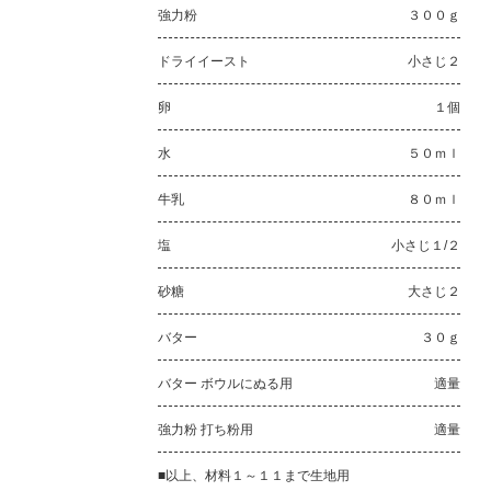
強力粉
３００ｇ
ドライイースト
小さじ２
卵
１個
水
５０ｍｌ
牛乳
８０ｍｌ
塩
小さじ１/２
砂糖
大さじ２
バター
３０ｇ
バター ボウルにぬる用
適量
強力粉 打ち粉用
適量
■以上、材料１～１１まで生地用