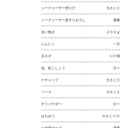
シークヮーサー搾り汁
大さじ２
シークヮーサー皮すりおろし
適量
合い挽き
２００ｇ
にんにく
一片
玉ネギ
１/２個
塩、粒こしょう
少々
ケチャップ
大さじ３
ソース
大さじ２
チリパウダー
少々
はちみつ
小さじ１/２