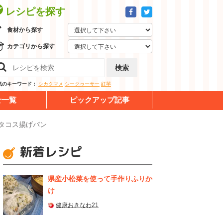
レシピを探す
食材から探す
カテゴリから探す
検索
気のキーワード：
シカクマメ
シークヮーサー
紅芋
せ一覧
ピックアップ記事
タコス揚げパン
新着レシピ
県産⼩松菜を使って⼿作りふりか
け
健康おきなわ21