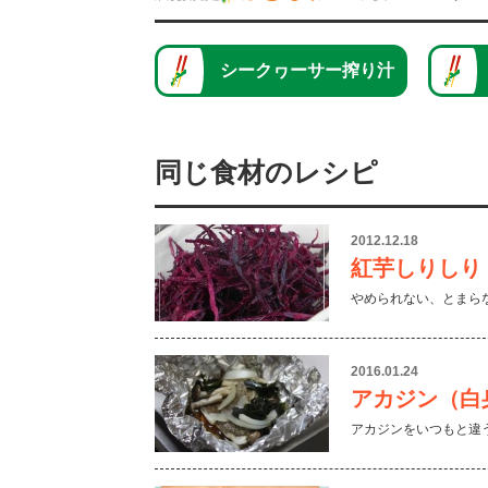
シークヮーサー搾り汁
同じ食材のレシピ
2012.12.18
紅芋しりしり
やめられない、とまら
2016.01.24
アカジン（白
アカジンをいつもと違