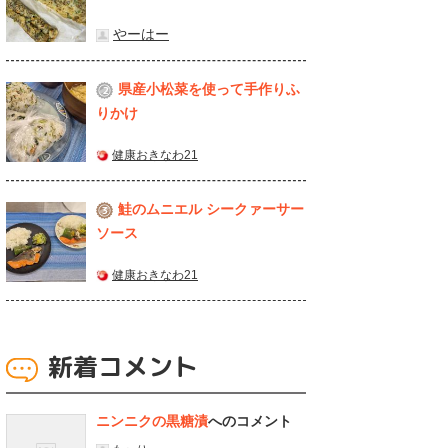
やーはー
県産⼩松菜を使って⼿作りふ
2
りかけ
健康おきなわ21
鮭のムニエル シークァーサー
3
ソース
健康おきなわ21
新着コメント
ニンニクの黒糖漬
へのコメント