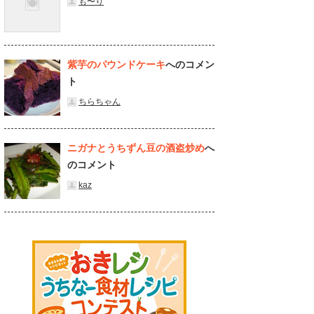
も〜り
紫芋のパウンドケーキ
へのコメン
ト
ちらちゃん
ニガナとうちずん豆の酒盗炒め
へ
のコメント
kaz