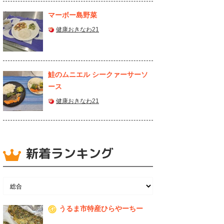
マーボー島野菜
健康おきなわ21
鮭のムニエル シークァーサーソ
ース
健康おきなわ21
新着ランキング
うるま市特産ひらやーちー
1