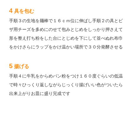
4
具を包む
手順３の生地を麺棒で１６ｃｍ位に伸ばし手順２の具とピ
ザ用チーズを多めにのせて包みとじめをしっかり押さえて
形を整え打ち粉をした台にとじめを下にして並べぬれ布巾
をかけさらにラップをかけ温かい場所で３０分発酵させる
5
揚げる
手順４に牛乳をからめパン粉をつけ１６０度ぐらいの低温
で時々ひっくり返しながらじっくり揚げいい色がついたら
出来上がりお皿に盛り完成です