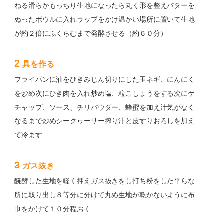
ねる滑らかもっちり生地になったら丸く形を整えバターを
ぬったボウルに入れラップをかけ温かい場所に置いて生地
が約２倍にふくらむまで発酵させる（約６０分）
2
具を作る
フライパンに油をひきみじん切りにした玉ネギ、にんにく
を炒め次にひき肉を入れ炒め塩、粒こしょうをする次にケ
チャップ、ソース、チリパウダー、蜂蜜を加え汁気がなく
なるまで炒めシークヮーサー搾り汁と皮すりおろしを加え
て冷ます
3
ガス抜き
醗酵した生地を軽く押えガス抜きをし打ち粉をした平らな
所に取り出し８等分に分けて丸め生地が乾かないように布
巾をかけて１０分程おく