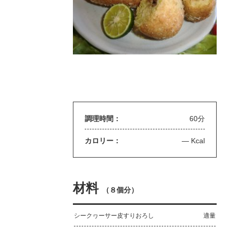
調理時間：
60分
カロリー：
— Kcal
材料
（
８個分
）
シークヮーサー皮すりおろし
適量