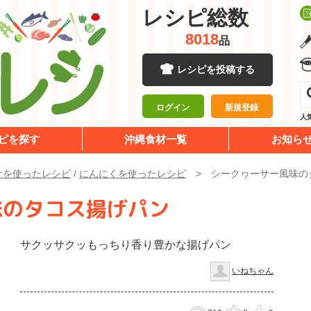
レシピ総数
8018
品
レシピを投稿する
ログイン
新規登録
人
ピを探す
沖縄食材一覧
お知ら
汁を使ったレシピ
/
にんにくを使ったレシピ
シークヮーサー風味の
味のタコス揚げパン
サクッサクッもっちり香り豊かな揚げパン
いねちゃん