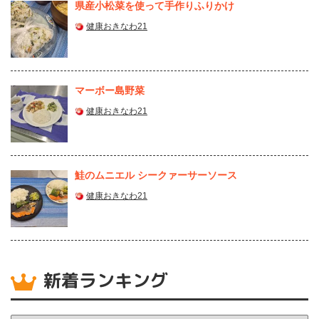
県産⼩松菜を使って⼿作りふりかけ
健康おきなわ21
マーボー島野菜
健康おきなわ21
鮭のムニエル シークァーサーソース
健康おきなわ21
新着ランキング