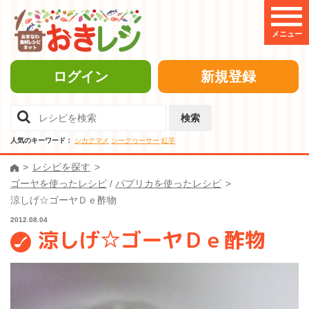
メニュー
ログイン
新規登録
検索
人気のキーワード：
シカクマメ
シークヮーサー
紅芋
レシピを探す
ゴーヤを使ったレシピ
/
パプリカを使ったレシピ
涼しげ☆ゴーヤＤｅ酢物
2012.08.04
涼しげ☆ゴーヤＤｅ酢物