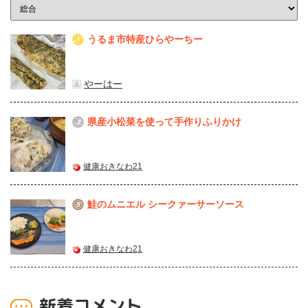
うるま市特産ひらやーちー
1
やーはー
県産⼩松菜を使って⼿作りふりかけ
2
健康おきなわ21
鮭のムニエル シークァーサーソース
3
健康おきなわ21
新着コメント