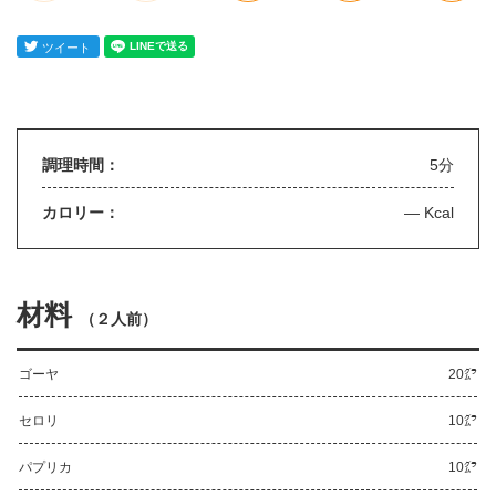
調理時間：
5分
カロリー：
— Kcal
材料
（
２人前
）
ゴーヤ
20㌘
セロリ
10㌘
パプリカ
10㌘