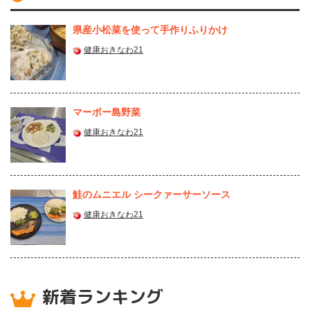
県産⼩松菜を使って⼿作りふりかけ
健康おきなわ21
マーボー島野菜
健康おきなわ21
鮭のムニエル シークァーサーソース
健康おきなわ21
新着ランキング