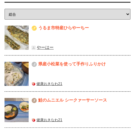
うるま市特産ひらやーちー
1
やーはー
県産⼩松菜を使って⼿作りふりかけ
2
健康おきなわ21
鮭のムニエル シークァーサーソース
3
健康おきなわ21