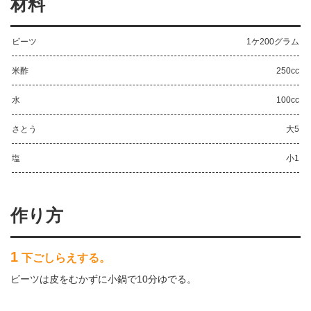
材料
ビーツ
1ケ200グラム
米酢
250cc
水
100cc
さとう
大5
塩
小1
作り方
1
下ごしらえする。
ビーツは皮をむかずに小鍋で10分ゆでる。