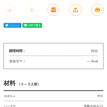
調理時間：
20分
カロリー：
— Kcal
材料
（
２～３人前
）
かぼちゃ
半分
ハンダマ
適量(お好みで)