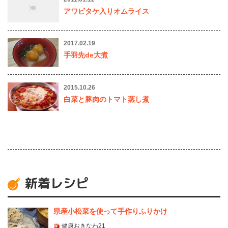
アワビタケ入りオムライス
2017.02.19
手羽先de大煮
2015.10.26
白菜と豚肉のトマト蒸し煮
新着レシピ
県産⼩松菜を使って⼿作りふりかけ
健康おきなわ21