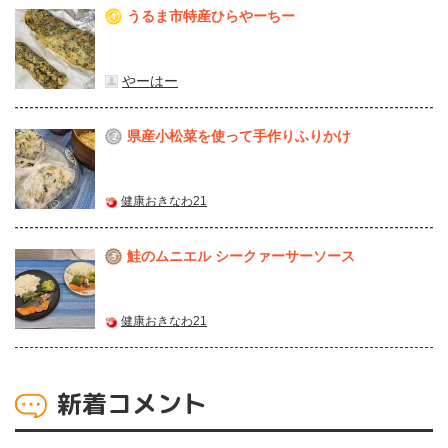
うるま市特産ひらやーちー
1
やーはー
県産⼩松菜を使って⼿作りふりかけ
2
健康おきなわ21
鮭のムニエル シークァーサーソース
3
健康おきなわ21
新着コメント