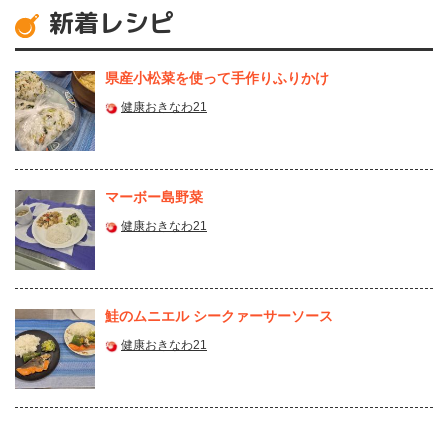
新着レシピ
県産⼩松菜を使って⼿作りふりかけ
健康おきなわ21
マーボー島野菜
健康おきなわ21
鮭のムニエル シークァーサーソース
健康おきなわ21