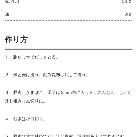
豚だし汁
２８０
油
適量
作り方
１、豚だし骨でだしをとる。
２、米と麦は洗う。刻み昆布は戻して洗う。
３、豚肉、かまぼこ、田芋は８mm角にカット。にんじん、しいた
けも粗みじん切りに。
４、ねぎは小口切り。
５、豚肉は油で炒めてだし汁と食材、調味料を入れて炊き込む。