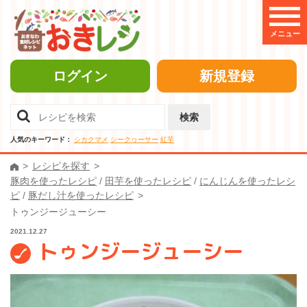
メニュー
ログイン
新規登録
検索
人気のキーワード：
シカクマメ
シークヮーサー
紅芋
レシピを探す
豚肉を使ったレシピ
/
田芋を使ったレシピ
/
にんじんを使ったレシ
ピ
/
豚だし汁を使ったレシピ
トゥンジージューシー
2021.12.27
トゥンジージューシー