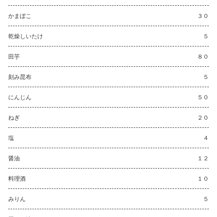
かまぼこ
３０
乾燥しいたけ
５
田芋
８０
刻み昆布
５
にんじん
５０
ねぎ
２０
塩
４
醤油
１２
料理酒
１０
みりん
５