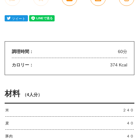
調理時間：
60分
カロリー：
374 Kcal
材料
（
4人分
）
米
２４０
麦
４０
豚肉
４０