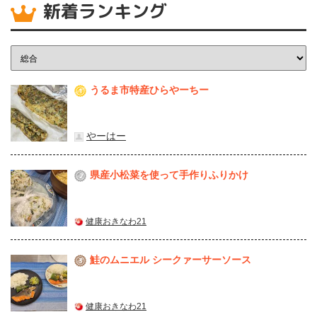
新着ランキング
うるま市特産ひらやーちー
1
やーはー
県産⼩松菜を使って⼿作りふりかけ
2
健康おきなわ21
鮭のムニエル シークァーサーソース
3
健康おきなわ21