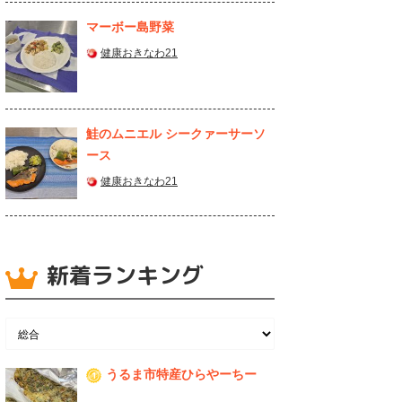
マーボー島野菜
健康おきなわ21
鮭のムニエル シークァーサーソ
ース
健康おきなわ21
新着ランキング
うるま市特産ひらやーちー
1