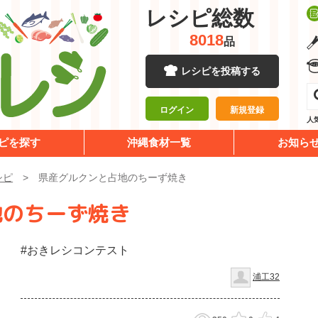
レシピ総数
8018
品
レシピを投稿する
ログイン
新規登録
人
ピを探す
沖縄食材一覧
お知ら
シピ
県産グルクンと占地のちーず焼き
地のちーず焼き
#おきレシコンテスト
浦工32