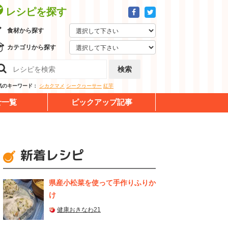
レシピを探す
食材から探す
カテゴリから探す
検索
気のキーワード：
シカクマメ
シークヮーサー
紅芋
せ一覧
ピックアップ記事
新着レシピ
県産⼩松菜を使って⼿作りふりか
け
健康おきなわ21