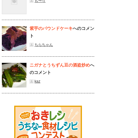
も〜り
紫芋のパウンドケーキ
へのコメン
ト
ちらちゃん
ニガナとうちずん豆の酒盗炒め
へ
のコメント
kaz