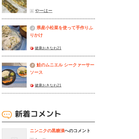
やーはー
県産⼩松菜を使って⼿作りふ
2
りかけ
健康おきなわ21
鮭のムニエル シークァーサー
3
ソース
健康おきなわ21
新着コメント
ニンニクの黒糖漬
へのコメント