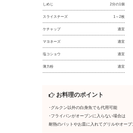
しめじ
2分の1個
スライスチーズ
1～2枚
ケチャップ
適宜
マヨネーズ
適宜
塩コショウ
適宜
薄力粉
適宜
お料理のポイント
･グルクン以外の白身魚でも代用可能
･フライパンがオーブンに入らない場合は
耐熱のバットやお皿に入れてグリルやオーブ