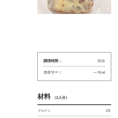
調理時間：
25分
カロリー：
— Kcal
材料
（
2人分
）
グルクン
1匹