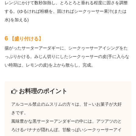
レンジにかけて数秒加熱し、とろとろと垂れる程度に固さを調整
する。(ゆるければ粉糖を、固ければシークヮーサー果汁(または
水)を加える)
6
【盛り付ける】
揚がったサーターアーダギーに、シークヮーサーアイシングをた
っぷりかける。みじん切りにしたシークヮーサーの皮(手に入らな
い時期は、レモンの皮)を上から散らし、完成。
お料理のポイント
アルコール禁止のムスリムの方々は、甘～いお菓子が大好
きです。
風味豊かな黒サーターアンダギーの中には、アツアツのと
ろけるバナナが隠れんぼ。甘酸っぱいシークヮーサーアイ