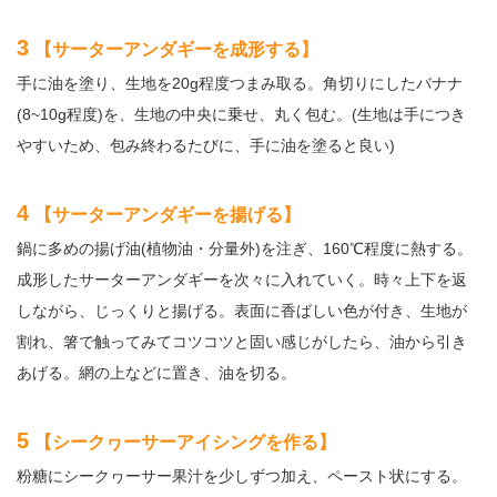
3
【サーターアンダギーを成形する】
手に油を塗り、生地を20g程度つまみ取る。角切りにしたバナナ
(8~10g程度)を、生地の中央に乗せ、丸く包む。(生地は手につき
やすいため、包み終わるたびに、手に油を塗ると良い)
4
【サーターアンダギーを揚げる】
鍋に多めの揚げ油(植物油・分量外)を注ぎ、160℃程度に熱する。
成形したサーターアンダギーを次々に入れていく。時々上下を返
しながら、じっくりと揚げる。表面に香ばしい色が付き、生地が
割れ、箸で触ってみてコツコツと固い感じがしたら、油から引き
あげる。網の上などに置き、油を切る。
5
【シークヮーサーアイシングを作る】
粉糖にシークヮーサー果汁を少しずつ加え、ペースト状にする。