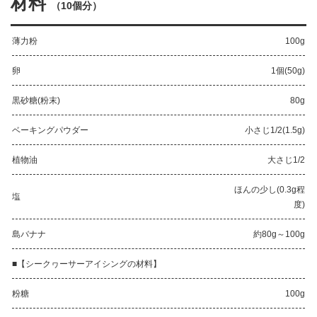
材料
（
10個分
）
薄力粉
100g
卵
1個(50g)
黒砂糖(粉末)
80g
ベーキングパウダー
小さじ1/2(1.5g)
植物油
大さじ1/2
ほんの少し(0.3g程
塩
度)
島バナナ
約80g～100g
■【シークヮーサーアイシングの材料】
粉糖
100g