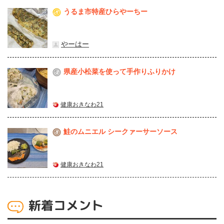
うるま市特産ひらやーちー
1
やーはー
県産⼩松菜を使って⼿作りふりかけ
2
健康おきなわ21
鮭のムニエル シークァーサーソース
3
健康おきなわ21
新着コメント