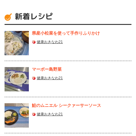
新着レシピ
県産⼩松菜を使って⼿作りふりかけ
健康おきなわ21
マーボー島野菜
健康おきなわ21
鮭のムニエル シークァーサーソース
健康おきなわ21