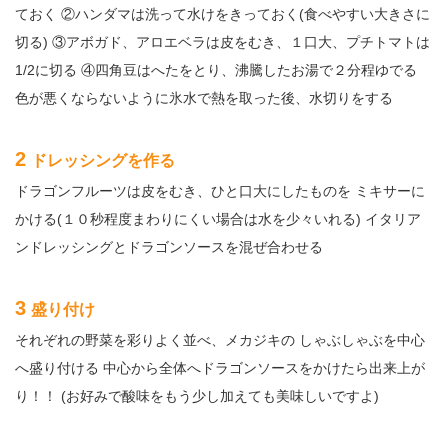
ておく ②ハンダマは洗って水けをきっておく(食べやすい大きさに
切る) ③アボガド、アロエベラは皮をむき、１口大、プチトマトは
1/2に切る ④四角豆はへたをとり、沸騰したお湯で２分程ゆでる
色が悪くならないように氷水で熱を取った後、水切りをする
2
ドレッシングを作る
ドラゴンフルーツは皮をむき、ひと口大にしたものを ミキサーに
かける(１０秒程度まわりにくい場合は水を少々いれる) イタリア
ンドレッシングとドラゴンソースを混ぜ合わせる
3
盛り付け
それぞれの野菜を彩りよく並べ、メカジキの しゃぶしゃぶを中心
へ盛り付ける 中心から全体へドラゴンソースをかけたら出来上が
り！！ (お好みで酸味をもう少し加えても美味しいですよ)