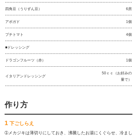
四角豆（うりずん豆）
6房
アボガド
1個
プチトマト
4個
■ドレッシング
ドラゴンフルーツ（赤）
1個
50ｃｃ（お好みの
イタリアンドレッシング
量で）
作り方
1
下ごしらえ
➀メカジキは薄切りにしておき、沸騰したお湯にくぐらせ、冷まし