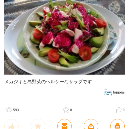
メカジキと島野菜のヘルシーなサラダです
tomomi
593
0
0