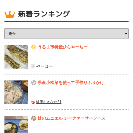
新着ランキング
うるま市特産ひらやーちー
1
やーはー
県産⼩松菜を使って⼿作りふりかけ
2
健康おきなわ21
鮭のムニエル シークァーサーソース
3