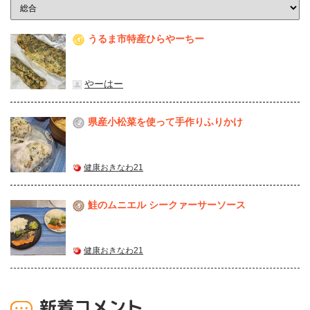
うるま市特産ひらやーちー
1
やーはー
県産⼩松菜を使って⼿作りふりかけ
2
健康おきなわ21
鮭のムニエル シークァーサーソース
3
健康おきなわ21
新着コメント