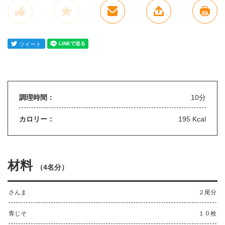
調理時間：
10分
カロリー：
195 Kcal
材料
（
4名分
）
さんま
２尾分
青じそ
１０枚