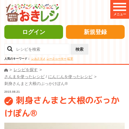
メニュー
ログイン
新規登録
検索
人気のキーワード：
シカクマメ
シークヮーサー
紅芋
レシピを探す
さんまを使ったレシピ
/
にんじんを使ったレシピ
刺身さんまと大根のぶっかけぽん®
2015.08.21
刺身さんまと大根のぶっか
けぽん®