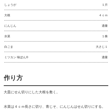
しょうが
１片
大根
４ｃｍ
にんじん
適量
水菜
１株
白ごま
大さじ１
ミツカン 味ぽん®
適量
作り方
大皿にせん切りにした大根を敷く。
水菜は４ｃｍ長さに切り、青じそ、にんじんはせん切りにする。