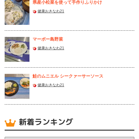
県産⼩松菜を使って⼿作りふりかけ
健康おきなわ21
マーボー島野菜
健康おきなわ21
鮭のムニエル シークァーサーソース
健康おきなわ21
新着ランキング