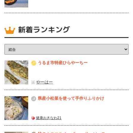
新着ランキング
うるま市特産ひらやーちー
1
やーはー
県産⼩松菜を使って⼿作りふりかけ
2
健康おきなわ21