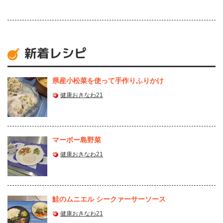
新着レシピ
県産⼩松菜を使って⼿作りふりかけ
健康おきなわ21
マーボー島野菜
健康おきなわ21
鮭のムニエル シークァーサーソース
健康おきなわ21