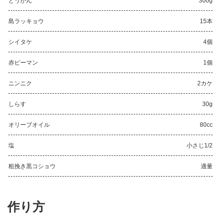
とうがん
300g
島ラッキョウ
15本
シイタケ
4個
赤ピーマン
1個
ニンニク
2カケ
しらす
30g
オリーブオイル
80cc
塩
小さじ1/2
粗挽き黒コショウ
適量
作り方