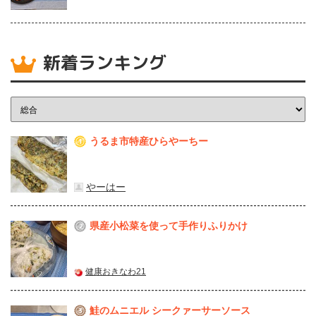
新着ランキング
うるま市特産ひらやーちー
1
やーはー
県産⼩松菜を使って⼿作りふりかけ
2
健康おきなわ21
鮭のムニエル シークァーサーソース
3