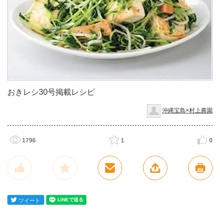
おきレシ30号掲載レシピ
沖縄宝島×村上農園
1796
1
0