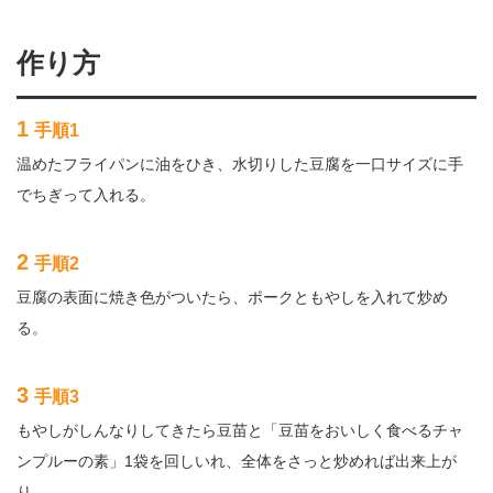
作り方
1
手順1
温めたフライパンに油をひき、水切りした豆腐を一口サイズに手
でちぎって入れる。
2
手順2
豆腐の表面に焼き色がついたら、ポークともやしを入れて炒め
る。
3
手順3
もやしがしんなりしてきたら豆苗と「豆苗をおいしく食べるチャ
ンプルーの素」1袋を回しいれ、全体をさっと炒めれば出来上が
り。