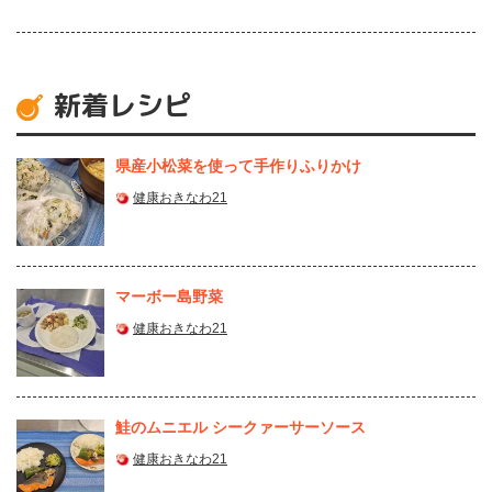
新着レシピ
県産⼩松菜を使って⼿作りふりかけ
健康おきなわ21
マーボー島野菜
健康おきなわ21
鮭のムニエル シークァーサーソース
健康おきなわ21