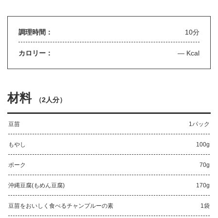
調理時間：
10分
カロリー：
— Kcal
材料
（
2人分
）
豆苗
1パック
もやし
100g
ポーク
70g
沖縄豆腐(もめん豆腐)
170g
豆苗をおいしく食べるチャンプルーの素
1袋