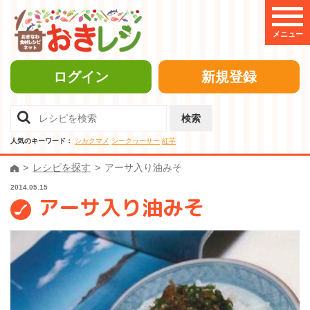
メニュー
ログイン
新規登録
検索
人気のキーワード：
シカクマメ
シークヮーサー
紅芋
レシピを探す
アーサ入り油みそ
2014.05.15
アーサ入り油みそ