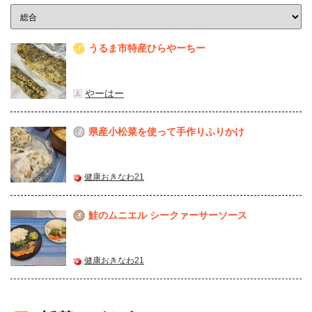
うるま市特産ひらやーちー
1
やーはー
県産⼩松菜を使って⼿作りふりかけ
2
健康おきなわ21
鮭のムニエル シークァーサーソース
3
健康おきなわ21