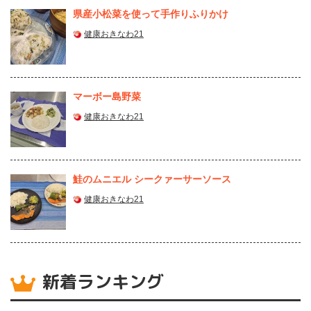
県産⼩松菜を使って⼿作りふりかけ
健康おきなわ21
マーボー島野菜
健康おきなわ21
鮭のムニエル シークァーサーソース
健康おきなわ21
新着ランキング