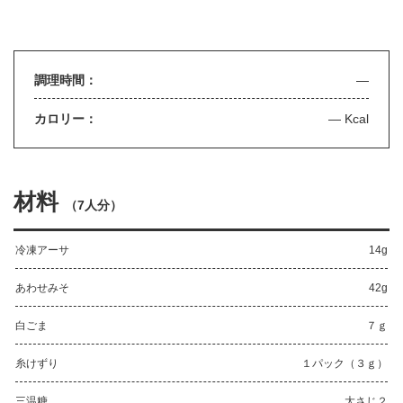
調理時間：
—
カロリー：
— Kcal
材料
（
7人分
）
冷凍アーサ
14g
あわせみそ
42g
白ごま
７ｇ
糸けずり
１パック（３ｇ）
三温糖
大さじ２