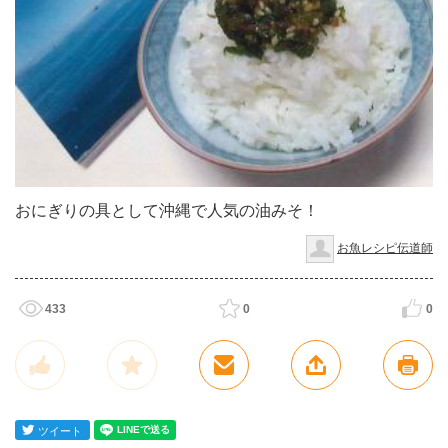
おにぎりの具として沖縄で人気の油みそ！
お魚レシピ伝道師
433
0
0