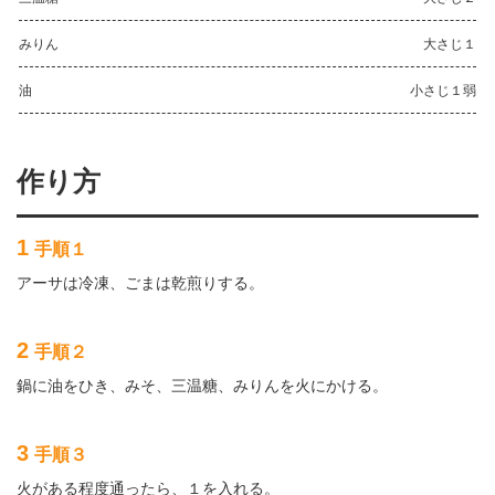
みりん
大さじ１
油
小さじ１弱
作り方
1
手順１
アーサは冷凍、ごまは乾煎りする。
2
手順２
鍋に油をひき、みそ、三温糖、みりんを火にかける。
3
手順３
火がある程度通ったら、１を入れる。