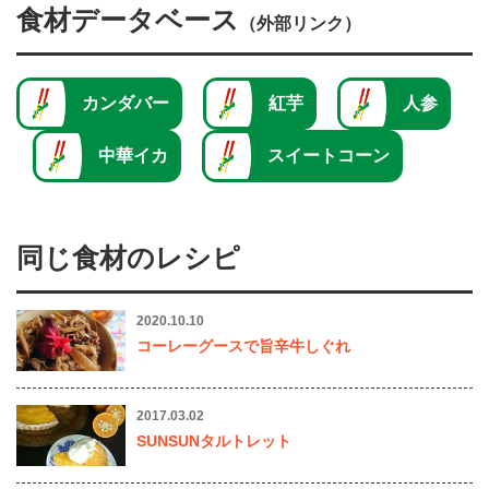
食材データベース
（外部リンク）
カンダバー
紅芋
人参
中華イカ
スイートコーン
同じ食材のレシピ
2020.10.10
コーレーグースで旨辛牛しぐれ
2017.03.02
SUNSUNタルトレット