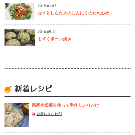
2015.01.07
なすとしらたきのにんにくのたれ炒め
2016.05.11
もずくボール焼き
新着レシピ
県産⼩松菜を使って⼿作りふりかけ
健康おきなわ21