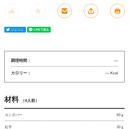
調理時間：
—
カロリー：
— Kcal
材料
（
4人前
）
カンダバー
60ｇ
紅芋
30ｇ