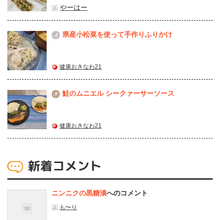
やーはー
県産⼩松菜を使って⼿作りふりかけ
2
健康おきなわ21
鮭のムニエル シークァーサーソース
3
健康おきなわ21
新着コメント
ニンニクの黒糖漬
へのコメント
も〜り