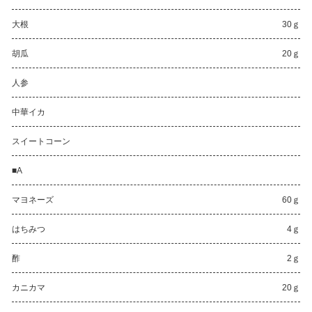
大根
30ｇ
胡瓜
20ｇ
人参
中華イカ
スイートコーン
■A
マヨネーズ
60ｇ
はちみつ
4ｇ
酢
2ｇ
カニカマ
20ｇ