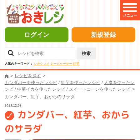
メニュー
ログイン
新規登録
検索
人気のキーワード：
シカクマメ
シークヮーサー
紅芋
レシピを探す
カンダバーを使ったレシピ
/
紅芋を使ったレシピ
/
人参を使ったレ
シピ
/
中華イカを使ったレシピ
/
スイートコーンを使ったレシピ
カンダバー、紅芋、おからのサラダ
2013.12.03
カンダバー、紅芋、おから
のサラダ