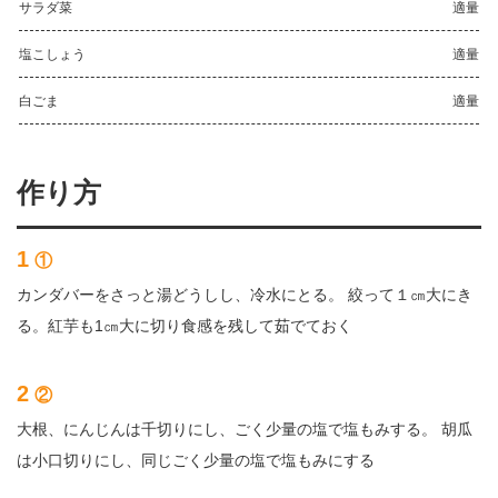
サラダ菜
適量
塩こしょう
適量
白ごま
適量
作り方
1
①
カンダバーをさっと湯どうしし、冷水にとる。 絞って１㎝大にき
る。紅芋も1㎝大に切り食感を残して茹でておく
2
②
大根、にんじんは千切りにし、ごく少量の塩で塩もみする。 胡瓜
は小口切りにし、同じごく少量の塩で塩もみにする