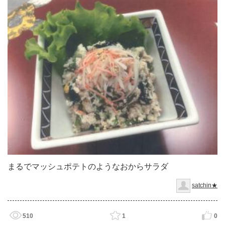
まるでマッシュポテトのようなおからサラダ
satchin★
510
1
0