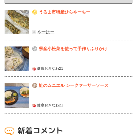
うるま市特産ひらやーちー
1
やーはー
県産⼩松菜を使って⼿作りふりかけ
2
健康おきなわ21
鮭のムニエル シークァーサーソース
3
健康おきなわ21
新着コメント