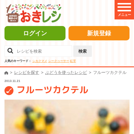
メニュー
ログイン
新規登録
検索
人気のキーワード：
シカクマメ
シークヮーサー
紅芋
レシピを探す
ぶどうを使ったレシピ
フルーツカクテル
2013.11.21
フルーツカクテル