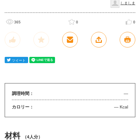
しましま
365
0
0
調理時間：
—
カロリー：
— Kcal
材料
（
4人分
）