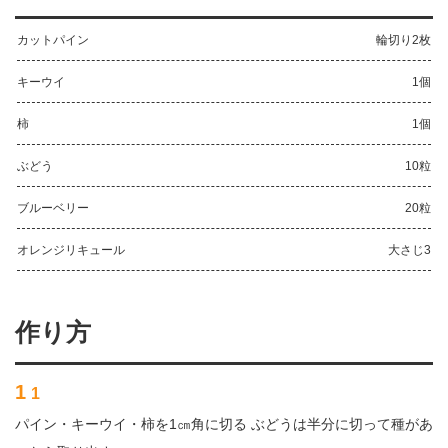
カットパイン
輪切り2枚
キーウイ
1個
柿
1個
ぶどう
10粒
ブルーベリー
20粒
オレンジリキュール
大さじ3
作り方
1
1
パイン・キーウイ・柿を1㎝角に切る ぶどうは半分に切って種があ