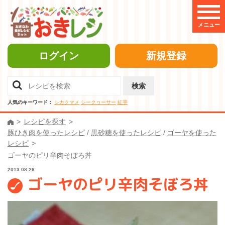
メニュー
ログイン
新規登録
検索
人気のキーワード：
シカクマメ
シークヮーサー
紅芋
レシピを探す
豚ひき肉を使ったレシピ
/
黒砂糖を使ったレシピ
/
ゴーヤを使った
レシピ
ゴーヤのピリ辛肉そぼろ丼
2013.08.26
ゴーヤのピリ辛肉そぼろ丼