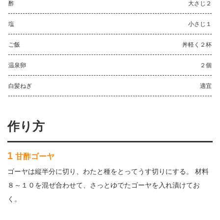
酢
大さじ２
塩
小さじ１
ご飯
丼軽く２杯
温泉卵
２個
白髪ねぎ
適宜
作り方
1
甘酢ゴーヤ
ゴーヤは縦半分に切り、わたと種をとってうす切りにする。 材料
８～１０を混ぜ合わせて、さっとゆでたゴーヤを入れ漬けてお
く。