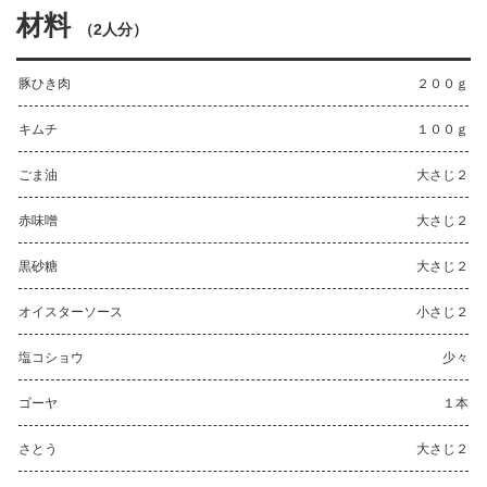
材料
（
2人分
）
豚ひき肉
２００ｇ
キムチ
１００ｇ
ごま油
大さじ２
赤味噌
大さじ２
黒砂糖
大さじ２
オイスターソース
小さじ２
塩コショウ
少々
ゴーヤ
１本
さとう
大さじ２