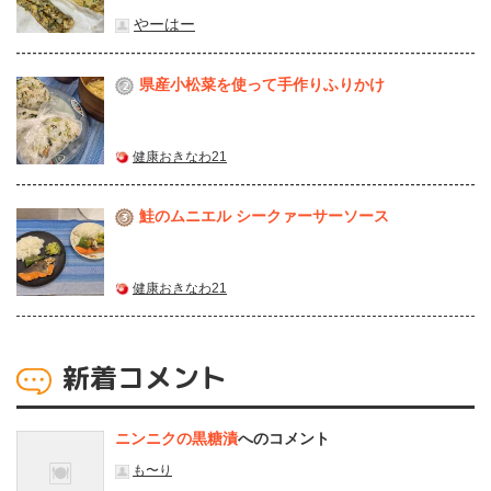
やーはー
県産⼩松菜を使って⼿作りふりかけ
2
健康おきなわ21
鮭のムニエル シークァーサーソース
3
健康おきなわ21
新着コメント
ニンニクの黒糖漬
へのコメント
も〜り