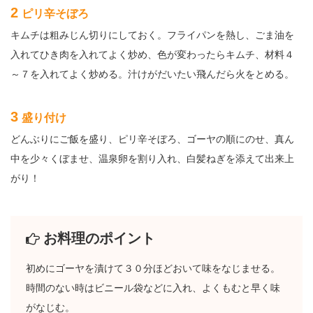
2
ピリ辛そぼろ
キムチは粗みじん切りにしておく。フライパンを熱し、ごま油を
入れてひき肉を入れてよく炒め、色が変わったらキムチ、材料４
～７を入れてよく炒める。汁けがだいたい飛んだら火をとめる。
3
盛り付け
どんぶりにご飯を盛り、ピリ辛そぼろ、ゴーヤの順にのせ、真ん
中を少々くぼませ、温泉卵を割り入れ、白髪ねぎを添えて出来上
がり！
お料理のポイント
初めにゴーヤを漬けて３０分ほどおいて味をなじませる。
時間のない時はビニール袋などに入れ、よくもむと早く味
がなじむ。