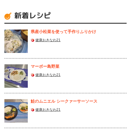
新着レシピ
県産⼩松菜を使って⼿作りふりかけ
健康おきなわ21
マーボー島野菜
健康おきなわ21
鮭のムニエル シークァーサーソース
健康おきなわ21