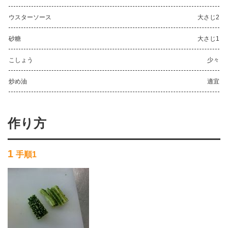
ウスターソース
大さじ2
砂糖
大さじ1
こしょう
少々
炒め油
適宜
作り方
1
手順1