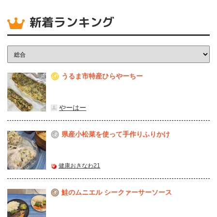
新着ランキング
うるま市特産ひらやーちー
1
やーはー
県産⼩松菜を使って⼿作りふりかけ
2
健康おきなわ21
鮭のムニエル シークァーサーソース
3