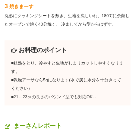
3
焼きまーす
丸形にクッキングシートを敷き、生地を流しいれ、180℃に余熱し
たオーブンで焼く40分焼く。 冷ましてから型からはずす。
お料理のポイント
■粗熱をとり、冷やすと生地がしまりカットしやすくなりま
す。
■乾燥アーサなら5gになります(水で戻し水分を十分きって
ください）
■21～23㎝の長さのパウンド型でも対応OK～
まーさんレポート