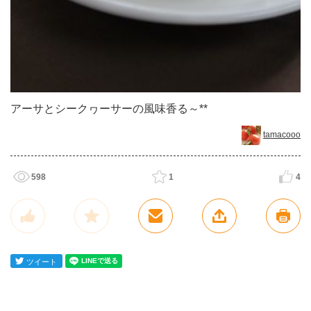
アーサとシークヮーサーの風味香る～**
tamacooo
598
1
4