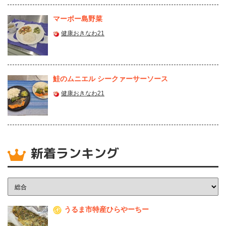
マーボー島野菜
健康おきなわ21
鮭のムニエル シークァーサーソース
健康おきなわ21
新着ランキング
うるま市特産ひらやーちー
1