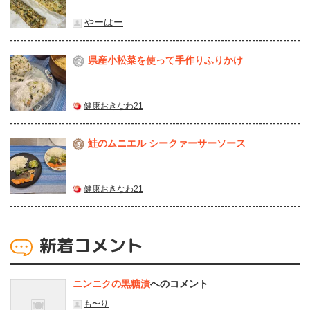
やーはー
県産⼩松菜を使って⼿作りふりかけ
2
健康おきなわ21
鮭のムニエル シークァーサーソース
3
健康おきなわ21
新着コメント
ニンニクの黒糖漬
へのコメント
も〜り