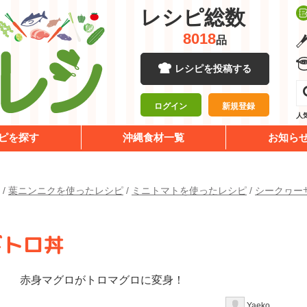
レシピ総数
8018
品
レシピを投稿する
ログイン
新規登録
人
ピを探す
沖縄食材一覧
お知ら
/
葉ニンニクを使ったレシピ
/
ミニトマトを使ったレシピ
/
シークヮー
ギトロ丼
赤身マグロがトロマグロに変身！
Yaeko