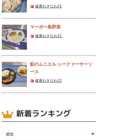
健康おきなわ21
マーボー島野菜
健康おきなわ21
鮭のムニエル シークァーサーソ
ース
健康おきなわ21
新着ランキング