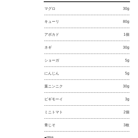
マグロ
30g
キューリ
80g
アボカド
1個
ネギ
30g
ショーガ
5g
にんじん
5g
葉ニンニク
30g
ピギモーイ
3g
ミニトマト
2個
青じそ
3枚