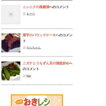
ニンニクの黒糖漬
へのコメント
も〜り
紫芋のパウンドケーキ
へのコメン
ト
ちらちゃん
ニガナとうちずん豆の酒盗炒め
へ
のコメント
kaz