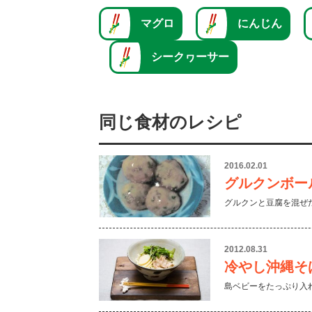
マグロ
にんじん
シークヮーサー
同じ食材のレシピ
2016.02.01
グルクンボー
グルクンと豆腐を混ぜ
2012.08.31
冷やし沖縄そ
島ベビーをたっぷり入