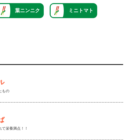
葉ニンニク
ミニトマト
ル
たもの
ば
れて栄養満点！！