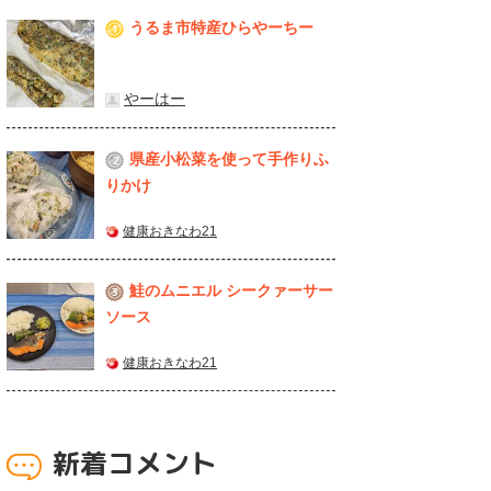
うるま市特産ひらやーちー
1
やーはー
県産⼩松菜を使って⼿作りふ
2
りかけ
健康おきなわ21
鮭のムニエル シークァーサー
3
ソース
健康おきなわ21
新着コメント