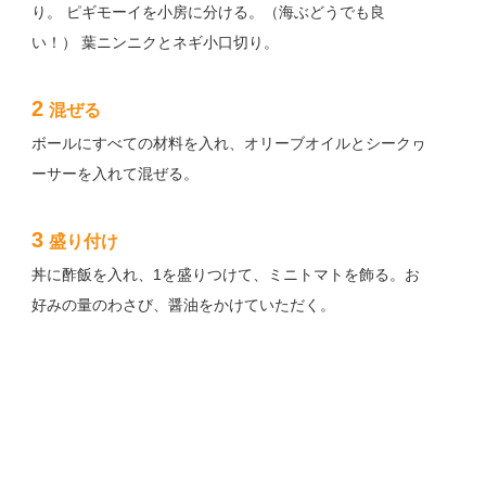
り。 ピギモーイを小房に分ける。（海ぶどうでも良
い！） 葉ニンニクとネギ小口切り。
2
混ぜる
ボールにすべての材料を入れ、オリーブオイルとシークヮ
ーサーを入れて混ぜる。
3
盛り付け
丼に酢飯を入れ、1を盛りつけて、ミニトマトを飾る。お
好みの量のわさび、醤油をかけていただく。