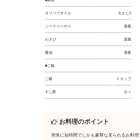
■調味
オリーブオイル
大さじ2
シークヮーサー
適量
わさび
適量
醤油
適量
■ご飯
ご飯
1 カップ
すし酢
少々
お料理のポイント
簡単に短時間でしかも豪華な見られるお料理