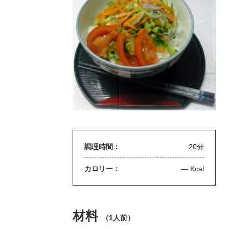
調理時間：
20分
カロリー：
— Kcal
材料
（
1人前
）