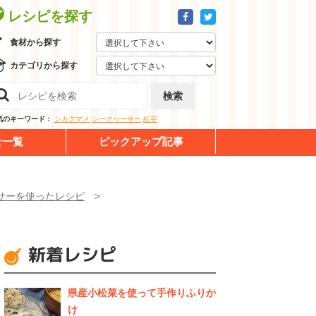
レシピを探す
食材から探す
カテゴリから探す
検索
気のキーワード：
シカクマメ
シークヮーサー
紅芋
せ一覧
ピックアップ記事
サーを使ったレシピ
新着レシピ
県産⼩松菜を使って⼿作りふりか
け