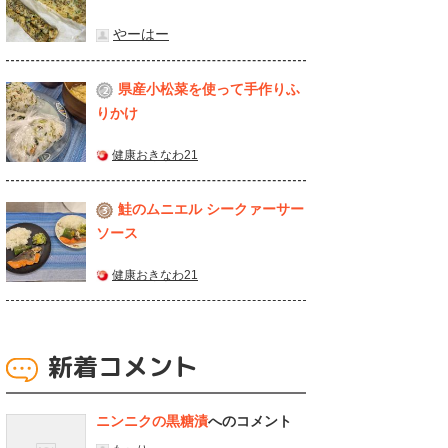
やーはー
県産⼩松菜を使って⼿作りふ
2
りかけ
健康おきなわ21
鮭のムニエル シークァーサー
3
ソース
健康おきなわ21
新着コメント
ニンニクの黒糖漬
へのコメント