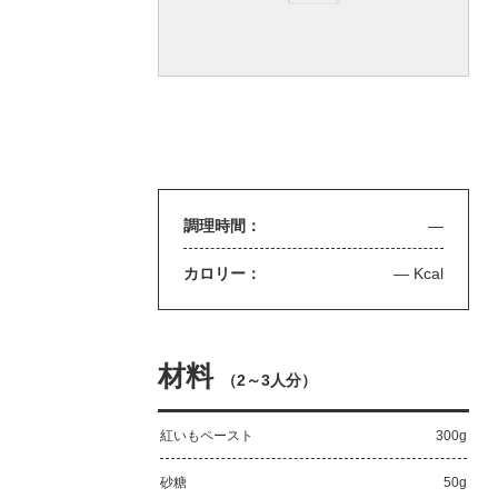
調理時間：
—
カロリー：
— Kcal
材料
（
2～3人分
）
紅いもペースト
300g
砂糖
50g