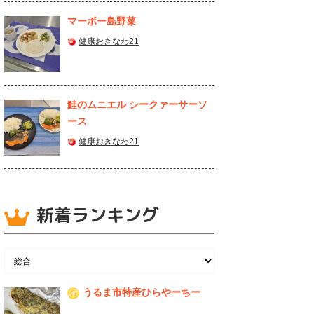
マーボー島野菜
健康おきなわ21
鮭のムニエル シークァーサーソ
ース
健康おきなわ21
新着ランキング
うるま市特産ひらやーちー
1