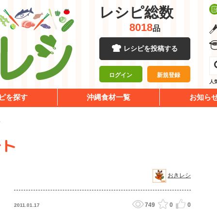
レシピ総数
8018
品
レシピを投稿する
ログイン
新規登録
人
ピを探す
沖縄食材一覧
お知ら
ト
テト
おきレシ
749
0
0
2011.01.17