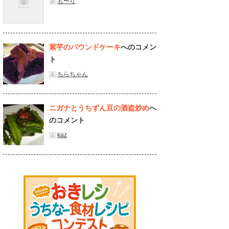
も〜り
紫芋のパウンドケーキ
へのコメン
ト
ちらちゃん
ニガナとうちずん豆の酒盗炒め
へ
のコメント
kaz