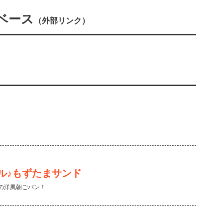
ベース
（外部リンク）
ル♪もずたまサンド
ズの洋風朝ごパン！