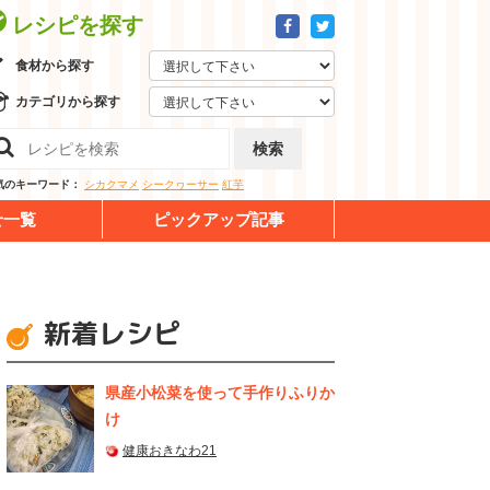
レシピを探す
食材から探す
カテゴリから探す
検索
気のキーワード：
シカクマメ
シークヮーサー
紅芋
せ一覧
ピックアップ記事
新着レシピ
県産⼩松菜を使って⼿作りふりか
け
健康おきなわ21