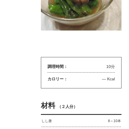
調理時間：
10分
カロリー：
— Kcal
材料
（
２人分
）
しし唐
8～10本