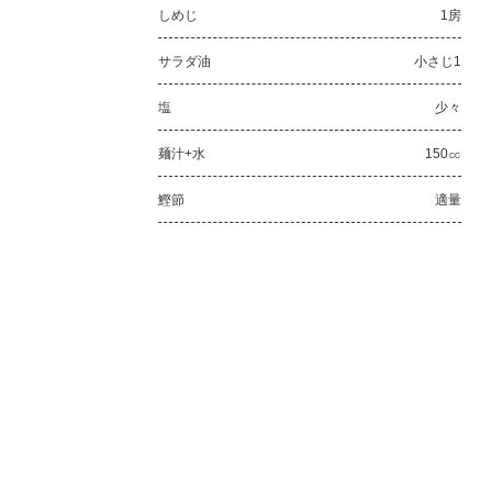
しめじ
1房
サラダ油
小さじ1
塩
少々
麺汁+水
150㏄
鰹節
適量