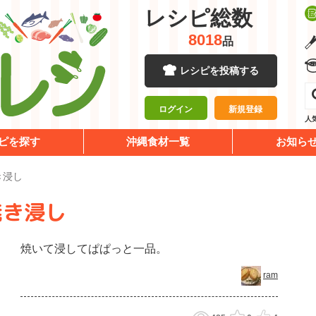
レシピ総数
8018
品
レシピを投稿する
ログイン
新規登録
人
ピを探す
沖縄食材一覧
お知ら
き浸し
焼き浸し
焼いて浸してぱぱっと一品。
ram