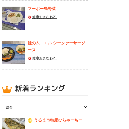
マーボー島野菜
健康おきなわ21
鮭のムニエル シークァーサーソ
ース
健康おきなわ21
新着ランキング
うるま市特産ひらやーちー
1