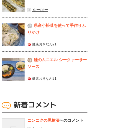
やーはー
県産⼩松菜を使って⼿作りふ
2
りかけ
健康おきなわ21
鮭のムニエル シークァーサー
3
ソース
健康おきなわ21
新着コメント
ニンニクの黒糖漬
へのコメント