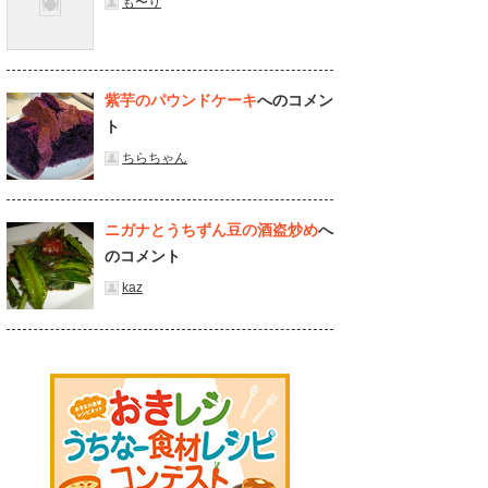
も〜り
紫芋のパウンドケーキ
へのコメン
ト
ちらちゃん
ニガナとうちずん豆の酒盗炒め
へ
のコメント
kaz