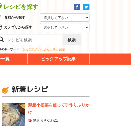
レシピを探す
食材から探す
カテゴリから探す
検索
気のキーワード：
シカクマメ
シークヮーサー
紅芋
せ一覧
ピックアップ記事
新着レシピ
県産⼩松菜を使って⼿作りふりか
け
健康おきなわ21