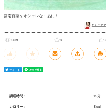
雲南百薬をオシャレな１品に！
あんこママ
1189
0
2
調理時間：
15分
カロリー：
— Kcal