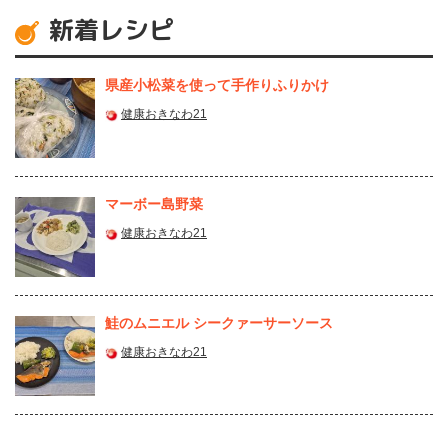
新着レシピ
県産⼩松菜を使って⼿作りふりかけ
健康おきなわ21
マーボー島野菜
健康おきなわ21
鮭のムニエル シークァーサーソース
健康おきなわ21