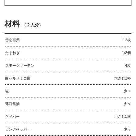
材料
（
２人分
）
雲南百薬
12枚
たまねぎ
1/2個
スモークサーモン
4枚
白バルサミコ酢
大さじ2杯
塩
少々
薄口醤油
少々
ケイパー
小さじ1杯
ピンクペッパー
少々