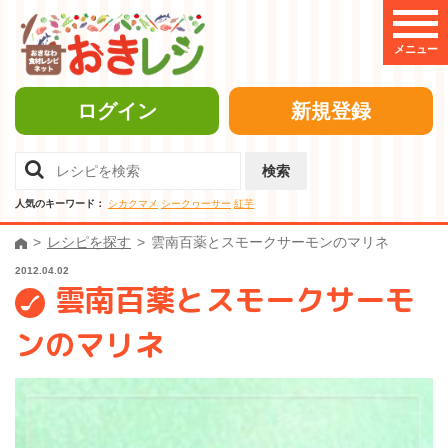
メニュー
ログイン
新規登録
検索
人気のキーワード：
シカクマメ
シークヮーサー
紅芋
レシピを探す
雲南百薬とスモークサーモンのマリネ
2012.04.02
雲南百薬とスモークサーモ
ンのマリネ