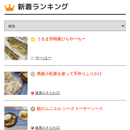
新着ランキング
うるま市特産ひらやーちー
1
やーはー
県産⼩松菜を使って⼿作りふりかけ
2
健康おきなわ21
鮭のムニエル シークァーサーソース
3
健康おきなわ21