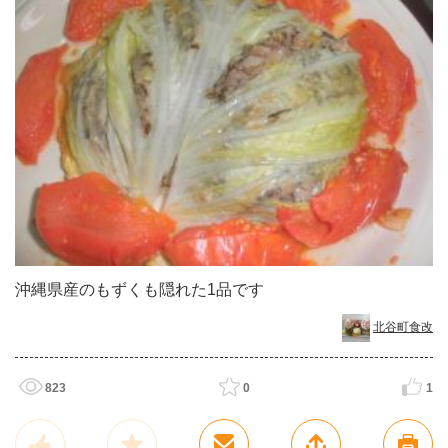
沖縄県産のもずくも隠れた1品です
北谷町食改
823
0
1