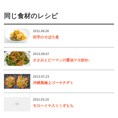
同じ食材のレシピ
2011.08.26
田芋のそぼろ煮
2012.08.07
ささみとピーマンの醤油マヨ炒め♪
2012.07.23
沖縄風極上ゴーヤチヂミ
2011.03.15
モロヘイヤ入りくずもち