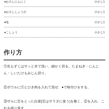
●おろしにんにく
小さじ1
●おろししょうが
小さじ1
●塩
小さじ1
●こしょう
小さじ1
作り方
①生もずくはサッと水で洗い、細かく切る。たまねぎ・にんじ
ん・しいたけもみじん切り。
②ボウルに①とひき肉を入れて混ぜ、●で味付けをする。
③ザルに芯をとった白菜[芯はサラダに使う]を敷く。②を入れ、こ
れを繰り返す。