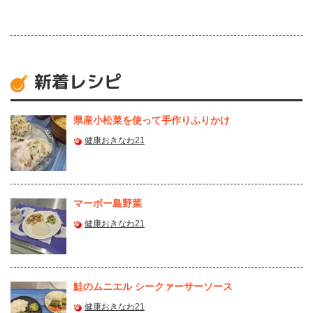
新着レシピ
県産⼩松菜を使って⼿作りふりかけ
健康おきなわ21
マーボー島野菜
健康おきなわ21
鮭のムニエル シークァーサーソース
健康おきなわ21