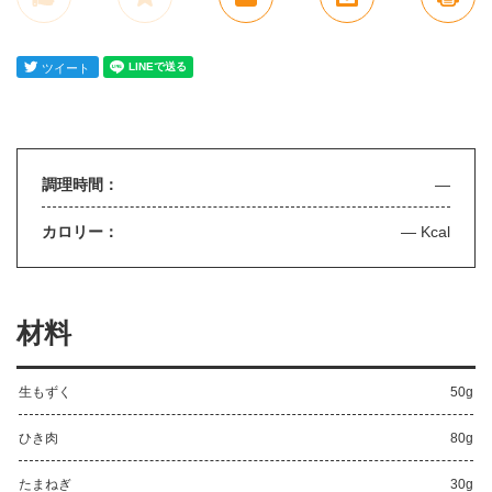
調理時間：
—
カロリー：
— Kcal
材料
生もずく
50g
ひき肉
80g
たまねぎ
30g