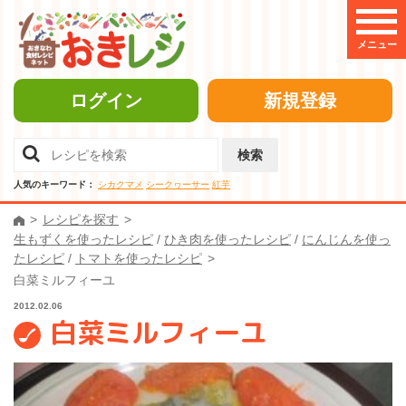
メニュー
ログイン
新規登録
検索
人気のキーワード：
シカクマメ
シークヮーサー
紅芋
レシピを探す
生もずくを使ったレシピ
/
ひき肉を使ったレシピ
/
にんじんを使っ
たレシピ
/
トマトを使ったレシピ
白菜ミルフィーユ
2012.02.06
白菜ミルフィーユ