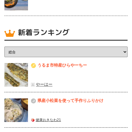
新着ランキング
うるま市特産ひらやーちー
1
やーはー
県産⼩松菜を使って⼿作りふりかけ
2
健康おきなわ21