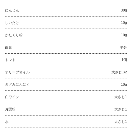
にんじん
30g
しいたけ
10g
かたくり粉
10g
白菜
半分
トマト
1個
オリーブオイル
大さじ1/2
きざみにんにく
10g
白ワイン
大さじ1
片栗粉
大さじ1
水
大さじ1