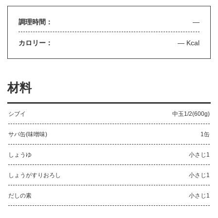
調理時間：
—
カロリー：
— Kcal
材料
シブイ
中玉1/2(600g)
サバ缶(味噌味)
1缶
しょうゆ
小さじ1
しょうがすりおろし
小さじ1
だしの素
小さじ1