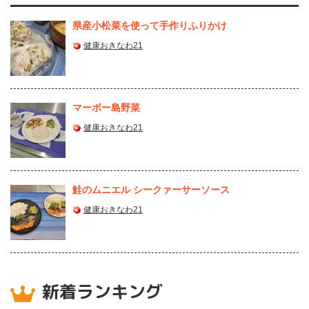
県産⼩松菜を使って⼿作りふりかけ
健康おきなわ21
マーボー島野菜
健康おきなわ21
鮭のムニエル シークァーサーソース
健康おきなわ21
新着ランキング