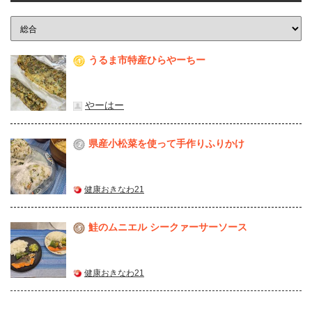
うるま市特産ひらやーちー
1
やーはー
県産⼩松菜を使って⼿作りふりかけ
2
健康おきなわ21
鮭のムニエル シークァーサーソース
3
健康おきなわ21