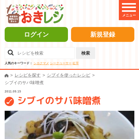
メニュー
ログイン
新規登録
検索
人気のキーワード：
シカクマメ
シークヮーサー
紅芋
レシピを探す
シブイを使ったレシピ
シブイのサバ味噌煮
2011.09.15
シブイのサバ味噌煮