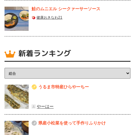
鮭のムニエル シークァーサーソース
健康おきなわ21
新着ランキング
うるま市特産ひらやーちー
1
やーはー
県産⼩松菜を使って⼿作りふりかけ
2