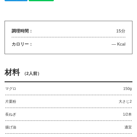
調理時間：
15分
カロリー：
— Kcal
材料
（
2人前
）
マグロ
150g
片栗粉
大さじ2
長ねぎ
1/2本
揚げ油
適宜