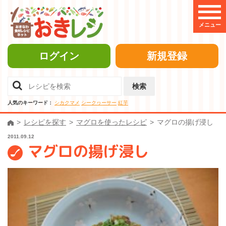
メニュー
ログイン
新規登録
検索
人気のキーワード：
シカクマメ
シークヮーサー
紅芋
レシピを探す
マグロを使ったレシピ
マグロの揚げ浸し
2011.09.12
マグロの揚げ浸し