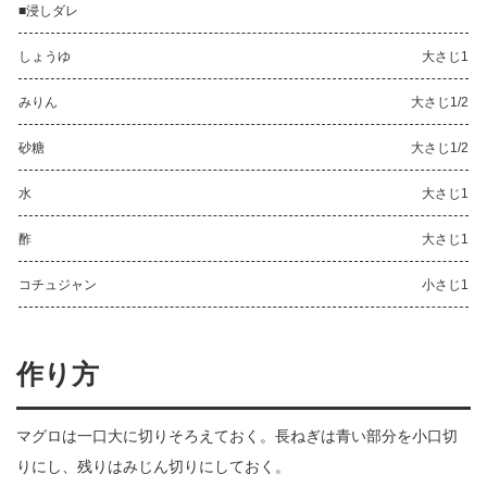
■浸しダレ
しょうゆ
大さじ1
みりん
大さじ1/2
砂糖
大さじ1/2
水
大さじ1
酢
大さじ1
コチュジャン
小さじ1
作り方
マグロは一口大に切りそろえておく。長ねぎは青い部分を小口切
りにし、残りはみじん切りにしておく。