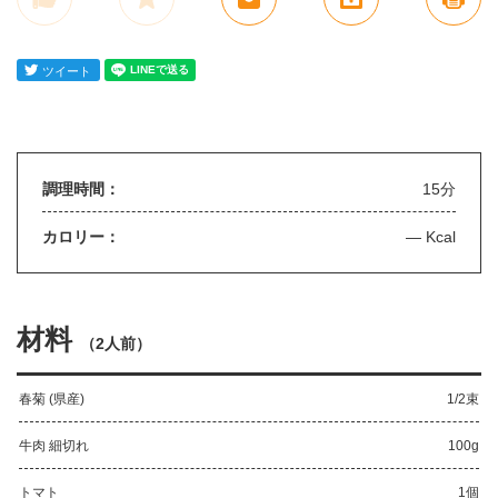
調理時間：
15分
カロリー：
— Kcal
材料
（
2人前
）
春菊 (県産)
1/2束
牛肉 細切れ
100g
トマト
1個