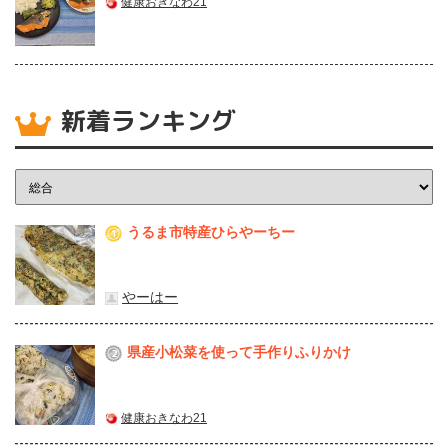
健康おきなわ21
新着ランキング
うるま市特産ひらやーちー
1
やーはー
県産⼩松菜を使って⼿作りふりかけ
2
健康おきなわ21