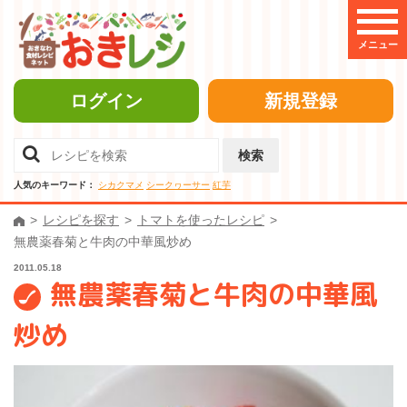
メニュー
ログイン
新規登録
検索
人気のキーワード：
シカクマメ
シークヮーサー
紅芋
レシピを探す
トマトを使ったレシピ
無農薬春菊と牛肉の中華風炒め
2011.05.18
無農薬春菊と牛肉の中華風
炒め