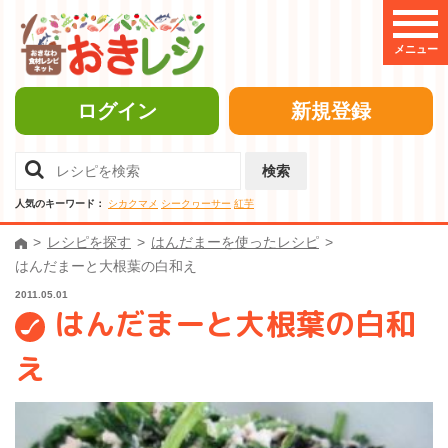
メニュー
ログイン
新規登録
検索
人気のキーワード：
シカクマメ
シークヮーサー
紅芋
レシピを探す
はんだまーを使ったレシピ
はんだまーと大根葉の白和え
2011.05.01
はんだまーと大根葉の白和
え