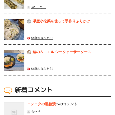
やーはー
県産⼩松菜を使って⼿作りふりかけ
2
健康おきなわ21
鮭のムニエル シークァーサーソース
3
健康おきなわ21
新着コメント
ニンニクの黒糖漬
へのコメント
も〜り