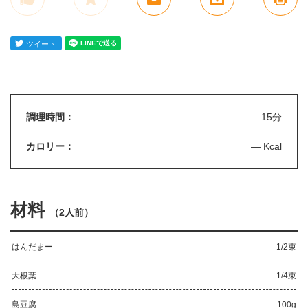
調理時間：
15分
カロリー：
— Kcal
材料
（
2人前
）
はんだまー
1/2束
大根葉
1/4束
島豆腐
100g