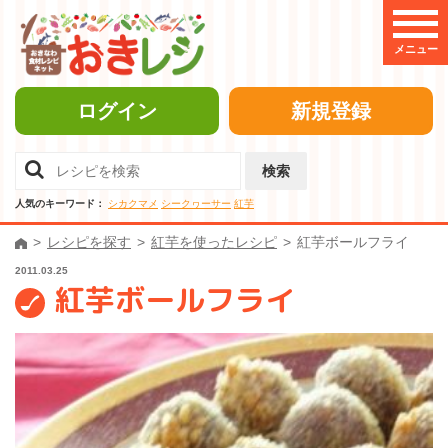
メニュー
ログイン
新規登録
検索
人気のキーワード：
シカクマメ
シークヮーサー
紅芋
レシピを探す
紅芋を使ったレシピ
紅芋ボールフライ
2011.03.25
紅芋ボールフライ