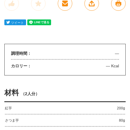
調理時間：
—
カロリー：
— Kcal
材料
（
2人分
）
紅芋
200g
さつま芋
80g