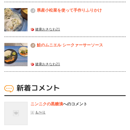
県産⼩松菜を使って⼿作りふりかけ
2
健康おきなわ21
鮭のムニエル シークァーサーソース
3
健康おきなわ21
新着コメント
ニンニクの黒糖漬
へのコメント
も〜り