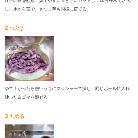
紅芋の皮をむき、茹でやすい大きさにカットして10分程水でさら
し、水から茹で、さつま芋も同様に茹でる。
2
つぶす
ゆで上がったら熱いうちにマッシャーで潰し、同じボールに入れ
炒った白ゴマを混ぜる
3
丸める