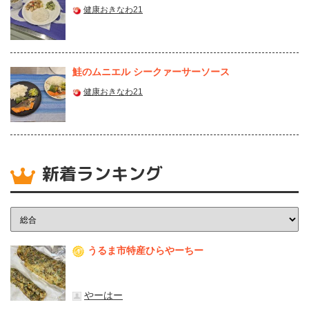
健康おきなわ21
鮭のムニエル シークァーサーソース
健康おきなわ21
新着ランキング
うるま市特産ひらやーちー
1
やーはー