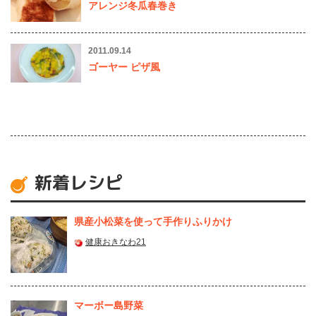
アレンジ冬瓜春巻き
2011.09.14
ゴーヤー ピザ風
新着レシピ
県産⼩松菜を使って⼿作りふりかけ
健康おきなわ21
マーボー島野菜