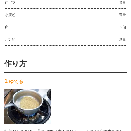
白ゴマ
適量
小麦粉
適量
卵
2個
パン粉
適量
作り方
1
ゆでる