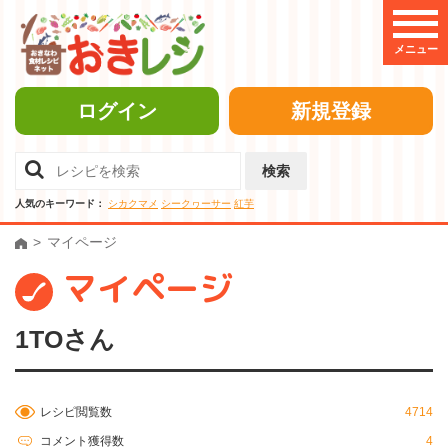
メニュー
ログイン
新規登録
検索
人気のキーワード：
シカクマメ
シークヮーサー
紅芋
マイページ
マイページ
1TOさん
レシピ閲覧数
4714
コメント獲得数
4