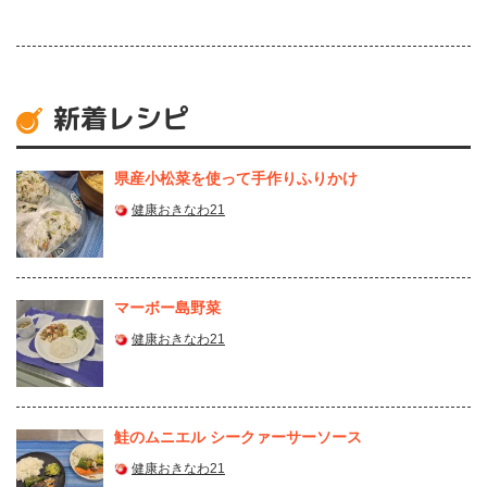
新着レシピ
県産⼩松菜を使って⼿作りふりかけ
健康おきなわ21
マーボー島野菜
健康おきなわ21
鮭のムニエル シークァーサーソース
健康おきなわ21