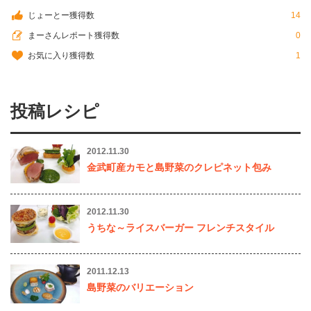
じょーとー獲得数
14
まーさんレポート獲得数
0
お気に入り獲得数
1
投稿レシピ
2012.11.30
金武町産カモと島野菜のクレピネット包み
2012.11.30
うちな～ライスバーガー フレンチスタイル
2011.12.13
島野菜のバリエーション