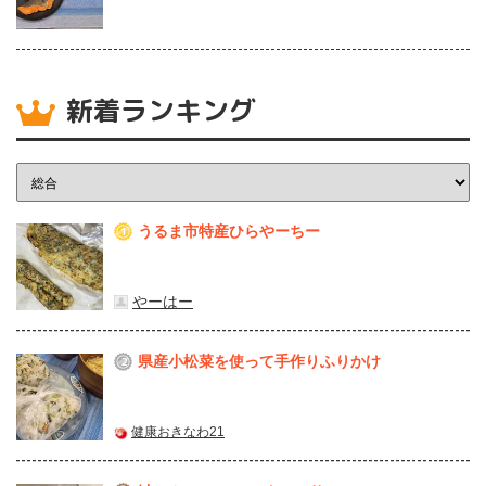
新着ランキング
うるま市特産ひらやーちー
1
やーはー
県産⼩松菜を使って⼿作りふりかけ
2
健康おきなわ21