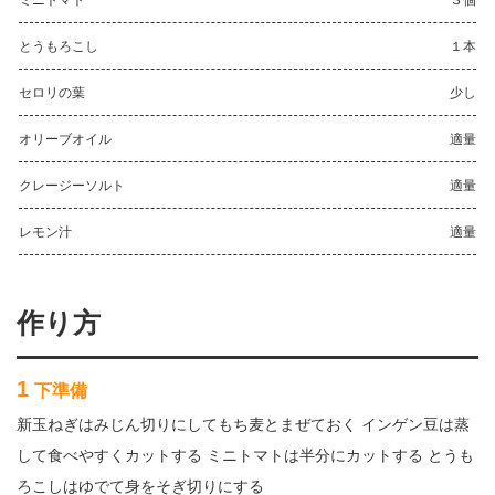
ミニトマト
３個
とうもろこし
１本
セロリの葉
少し
オリーブオイル
適量
クレージーソルト
適量
レモン汁
適量
作り方
1
下準備
新玉ねぎはみじん切りにしてもち麦とまぜておく インゲン豆は蒸
して食べやすくカットする ミニトマトは半分にカットする とうも
ろこしはゆでて身をそぎ切りにする