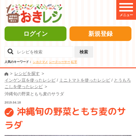
メニュー
ログイン
新規登録
検索
人気のキーワード：
シカクマメ
シークヮーサー
紅芋
レシピを探す
インゲン豆を使ったレシピ
/
ミニトマトを使ったレシピ
/
とうもろ
こしを使ったレシピ
沖縄旬の野菜ともち麦のサラダ
2019.04.18
沖縄旬の野菜ともち麦のサ
ラダ