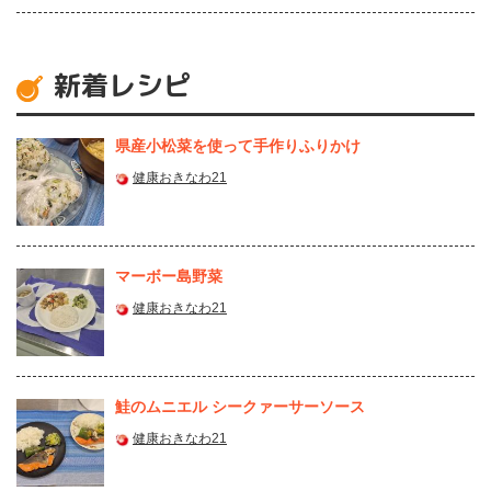
新着レシピ
県産⼩松菜を使って⼿作りふりかけ
健康おきなわ21
マーボー島野菜
健康おきなわ21
鮭のムニエル シークァーサーソース
健康おきなわ21