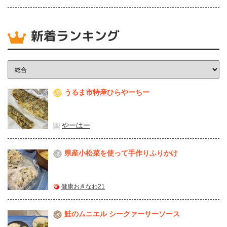
新着ランキング
うるま市特産ひらやーちー
1
やーはー
県産⼩松菜を使って⼿作りふりかけ
2
健康おきなわ21
鮭のムニエル シークァーサーソース
3