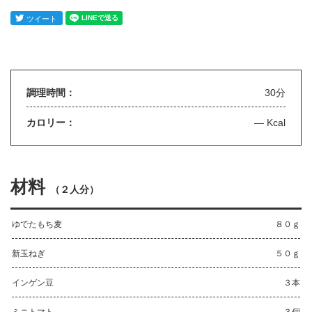
調理時間：
30分
カロリー：
— Kcal
材料
（
２人分
）
ゆでたもち麦
８０ｇ
新玉ねぎ
５０ｇ
インゲン豆
３本