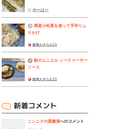
やーはー
県産⼩松菜を使って⼿作りふ
2
りかけ
健康おきなわ21
鮭のムニエル シークァーサー
3
ソース
健康おきなわ21
新着コメント
ニンニクの黒糖漬
へのコメント