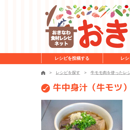
レシピを投稿する
レシ
レシピを探す
牛モモ肉を使ったレ
牛中身汁（牛モツ