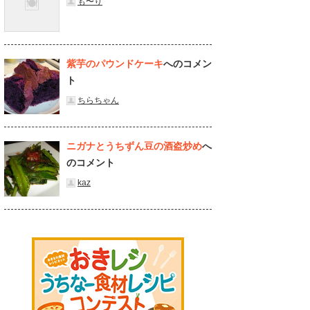
も〜り
紫芋のパウンドケーキ
へのコメン
ト
ちらちゃん
ニガナとうちずん豆の酒盗炒め
へ
のコメント
kaz