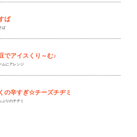
すば
そば
豆でアイスくり～む♪
ームにアレンジ
くの辛すぎ☆チーズチヂミ
っぷりのチヂミ