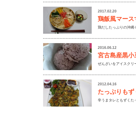
2017.02.20
鶏飯風マース
鶏だしたっぷりの沖縄
2016.06.12
宮古島産黒小
ぜんざいをアイスクリ
2012.04.16
たっぷりもず
辛うまタレともずくた