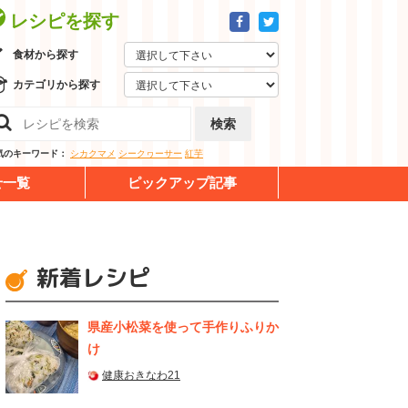
レシピを探す
食材から探す
カテゴリから探す
検索
気のキーワード：
シカクマメ
シークヮーサー
紅芋
せ一覧
ピックアップ記事
新着レシピ
県産⼩松菜を使って⼿作りふりか
け
健康おきなわ21