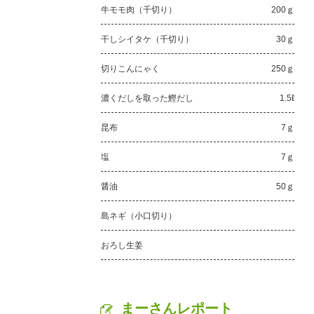
牛モモ肉（千切り）
200ｇ
干しシイタケ（千切り）
30ｇ
切りこんにゃく
250ｇ
濃くだしを取った鰹だし
1.5ℓ
昆布
7ｇ
塩
7ｇ
醤油
50ｇ
島ネギ（小口切り）
おろし生姜
まーさんレポート