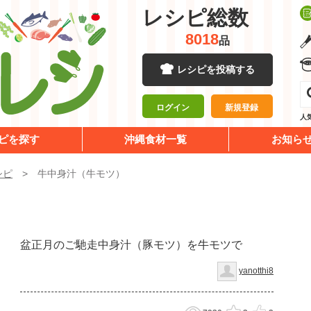
レシピ総数
8018
品
レシピを投稿する
ログイン
新規登録
人
ピを探す
沖縄食材一覧
お知ら
シピ
牛中身汁（牛モツ）
）
盆正月のご馳走中身汁（豚モツ）を牛モツで
yanotthi8