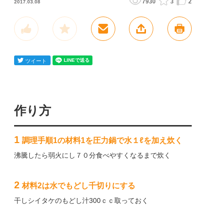
7930
3
2
2017.03.08
作り方
1
調理手順1の材料1を圧力鍋で水１ℓを加え炊く
沸騰したら弱火にし７０分食べやすくなるまで炊く
2
材料2は水でもどし千切りにする
干しシイタケのもどし汁300ｃｃ取っておく