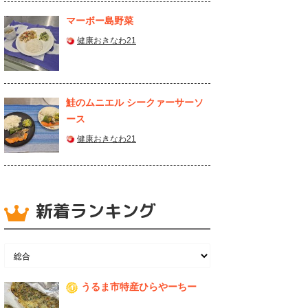
マーボー島野菜
健康おきなわ21
鮭のムニエル シークァーサーソ
ース
健康おきなわ21
新着ランキング
うるま市特産ひらやーちー
1