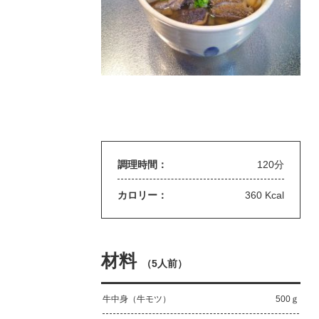
調理時間：
120分
カロリー：
360 Kcal
材料
（
5人前
）
牛中身（牛モツ）
500ｇ