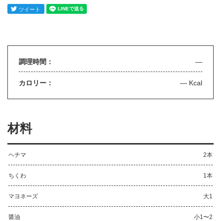
調理時間：
—
カロリー：
— Kcal
材料
ヘチマ
2本
ちくわ
1本
マヨネーズ
大1
醤油
小1〜2