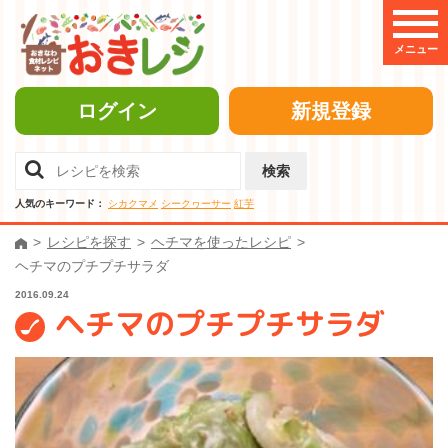
メニュー
ログイン
新規登録
検索
人気のキーワード：
シカクマメ
シークヮーサー
紅芋
レシピを探す
ヘチマを使ったレシピ
ヘチマのプチプチサラダ
2016.09.24
ヘチマのプチプチサラダ