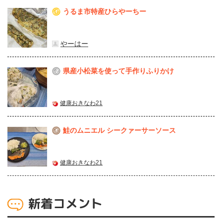
うるま市特産ひらやーちー
1
やーはー
県産⼩松菜を使って⼿作りふりかけ
2
健康おきなわ21
鮭のムニエル シークァーサーソース
3
健康おきなわ21
新着コメント