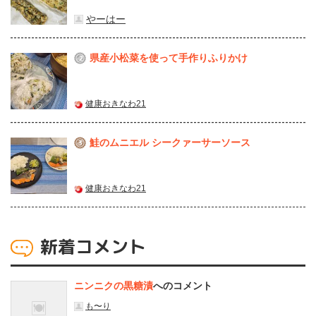
やーはー
県産⼩松菜を使って⼿作りふりかけ
2
健康おきなわ21
鮭のムニエル シークァーサーソース
3
健康おきなわ21
新着コメント
ニンニクの黒糖漬
へのコメント
も〜り