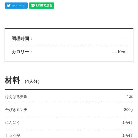
調理時間：
—
カロリー：
— Kcal
材料
（
4人分
）
はえばる美瓜
1本
合びきミンチ
200g
にんにく
１かけ
しょうが
１かけ