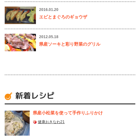
2016.01.20
エビとまぐろのギョウザ
2012.05.18
県産ソーキと彩り野菜のグリル
新着レシピ
県産⼩松菜を使って⼿作りふりかけ
健康おきなわ21