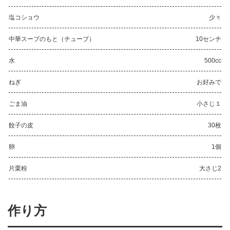
塩コショウ
少々
中華スープのもと（チューブ）
10センチ
水
500cc
ねぎ
お好みで
ごま油
小さじ１
餃子の皮
30枚
卵
1個
片栗粉
大さじ2
作り方