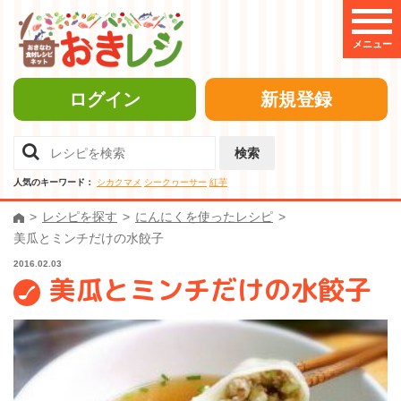
メニュー
ログイン
新規登録
検索
人気のキーワード：
シカクマメ
シークヮーサー
紅芋
レシピを探す
にんにくを使ったレシピ
美瓜とミンチだけの水餃子
2016.02.03
美瓜とミンチだけの水餃子