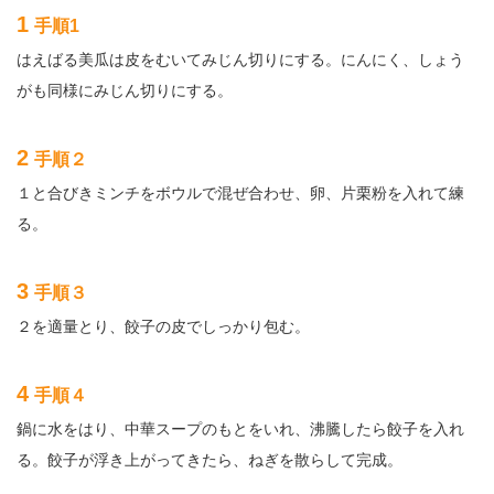
1
手順1
はえばる美瓜は皮をむいてみじん切りにする。にんにく、しょう
がも同様にみじん切りにする。
2
手順２
１と合びきミンチをボウルで混ぜ合わせ、卵、片栗粉を入れて練
る。
3
手順３
２を適量とり、餃子の皮でしっかり包む。
4
手順４
鍋に水をはり、中華スープのもとをいれ、沸騰したら餃子を入れ
る。餃子が浮き上がってきたら、ねぎを散らして完成。