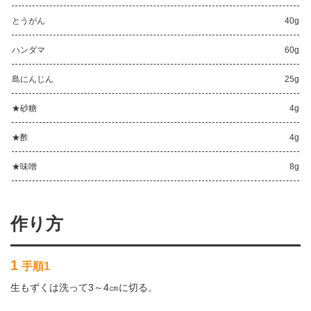
とうがん
40g
ハンダマ
60g
島にんじん
25g
★砂糖
4g
★酢
4g
★味噌
8g
作り方
1
手順1
生もずくは洗って3～4㎝に切る。