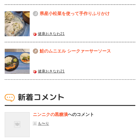
県産⼩松菜を使って⼿作りふりかけ
2
健康おきなわ21
鮭のムニエル シークァーサーソース
3
健康おきなわ21
新着コメント
ニンニクの黒糖漬
へのコメント
も〜り