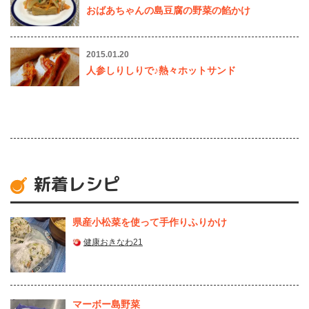
おばあちゃんの島豆腐の野菜の餡かけ
2015.01.20
人参しりしりで♪熱々ホットサンド
新着レシピ
県産⼩松菜を使って⼿作りふりかけ
健康おきなわ21
マーボー島野菜