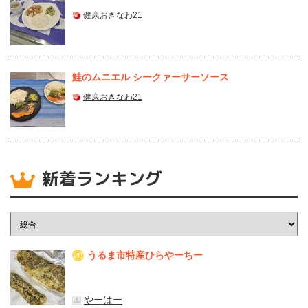
健康おきなわ21
鮭のムニエル シークァーサーソース
健康おきなわ21
新着ランキング
うるま市特産ひらやーちー
1
やーはー