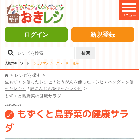
メニュー
ログイン
新規登録
検索
人気のキーワード：
シカクマメ
シークヮーサー
紅芋
レシピを探す
生もずくを使ったレシピ
/
とうがんを使ったレシピ
/
ハンダマを使
ったレシピ
/
島にんじんを使ったレシピ
もずくと島野菜の健康サラダ
2016.01.08
もずくと島野菜の健康サラ
ダ